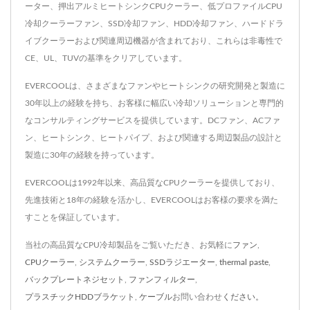
ーター、押出アルミヒートシンクCPUクーラー、低プロファイルCPU
冷却クーラーファン、SSD冷却ファン、HDD冷却ファン、ハードドラ
イブクーラーおよび関連周辺機器が含まれており、これらは非毒性で
CE、UL、TUVの基準をクリアしています。
EVERCOOLは、さまざまなファンやヒートシンクの研究開発と製造に
30年以上の経験を持ち、お客様に幅広い冷却ソリューションと専門的
なコンサルティングサービスを提供しています。DCファン、ACファ
ン、ヒートシンク、ヒートパイプ、および関連する周辺製品の設計と
製造に30年の経験を持っています。
EVERCOOLは1992年以来、高品質なCPUクーラーを提供しており、
先進技術と18年の経験を活かし、EVERCOOLはお客様の要求を満た
すことを保証しています。
当社の高品質なCPU冷却製品をご覧いただき、お気軽に
ファン
,
CPUクーラー
,
システムクーラー
,
SSDラジエーター
,
thermal paste
,
バックプレートネジセット
,
ファンフィルター
,
プラスチックHDDブラケット
,
ケーブル
お問い合わせ
ください。