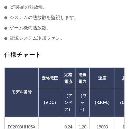
IoT製品の熱放散。
システムの熱放散を監視します。
ゲーム機の熱放散。
電源システム冷却ファン。
仕様チャート
定格
消費
定格電圧
速度
風
電流
電力
モデル番号
（ア
（ワ
（VDC）
ンペ
ッ
（R.P.M.）
（CF
ア）
ト）
EC2008HH05X
0.24
1.20
19000
1.6