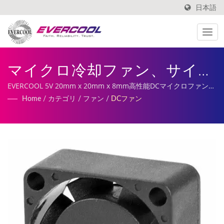
日本語
マイクロ冷却ファン、サイレ
ントファン、マイクロプロジ
EVERCOOL 5V 20mm x 20mm x 8mm高性能DCマイクロファン、
さまざまな速度モデルが利用可能です。私たちのサービスには、
Home
/
カテゴリ
/
ファン
/
DCファン
ェクター冷却ファン、軸流フ
カスタマイズされたDCファン、ヒートシンクの製造と製造が含ま
れています。
ァン | アルミ押出冷却器メー
カー | EVERCOOL