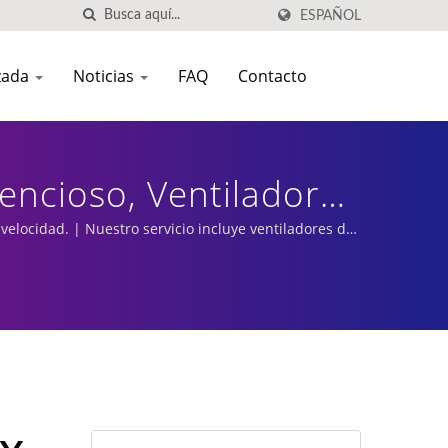
ESPAÑOL
izada
Noticias
FAQ
Contacto
lencioso, Ventilador
r Axial | Fabricante
locidad. | Nuestro servicio incluye ventiladores de