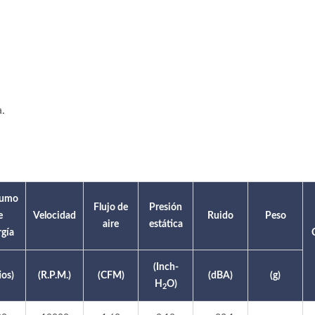
.
sumo
Flujo de
Presión
e
Velocidad
Ruido
Peso
aire
estática
gía
(Inch-
ios)
(R.P.M.)
(CFM)
(dBA)
(g)
H
O)
2