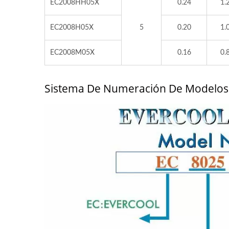
EC2008HH05X
0.24
1.
EC2008H05X
5
0.20
1.
EC2008M05X
0.16
0.
Sistema De Numeración De Modelo