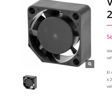
S
Ven
ref
El
x 
ve