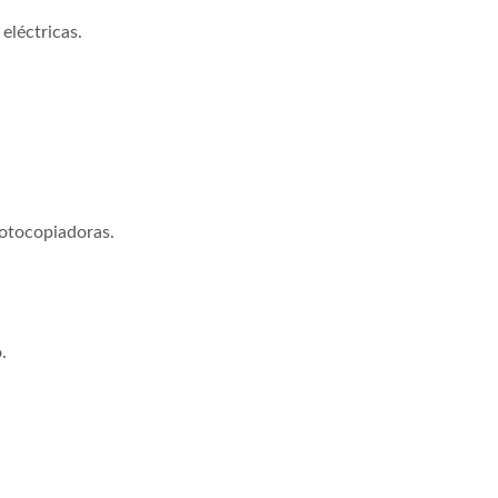
eléctricas.
fotocopiadoras.
vicios De Refrigeración
Ventilador DC
.