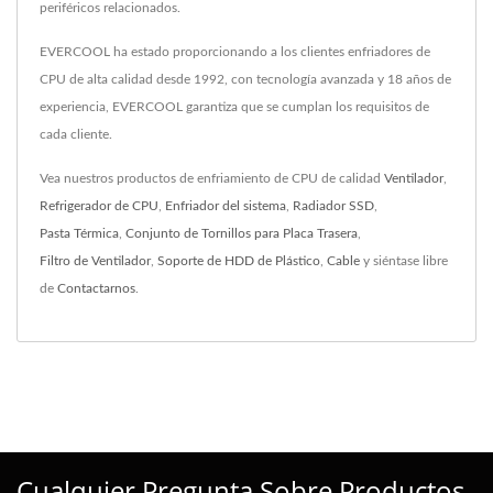
periféricos relacionados.
EVERCOOL ha estado proporcionando a los clientes enfriadores de
CPU de alta calidad desde 1992, con tecnología avanzada y 18 años de
experiencia, EVERCOOL garantiza que se cumplan los requisitos de
cada cliente.
Vea nuestros productos de enfriamiento de CPU de calidad
Ventilador
,
Refrigerador de CPU
,
Enfriador del sistema
,
Radiador SSD
,
Pasta Térmica
,
Conjunto de Tornillos para Placa Trasera
,
Filtro de Ventilador
,
Soporte de HDD de Plástico
,
Cable
y siéntase libre
de
Contactarnos
.
Cualquier Pregunta Sobre Productos