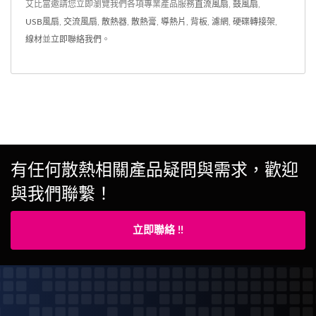
艾比富邀請您立即瀏覽我們各項專業產品服務
直流風扇
,
鼓風扇
,
USB風扇
,
交流風扇
,
散熱器
,
散熱膏
,
導熱片
,
背板
,
濾網
,
硬碟轉接架
,
線材
並
立即聯絡我們
。
有任何散熱相關產品疑問與需求，歡迎
與我們聯繫！
立即聯絡 !!