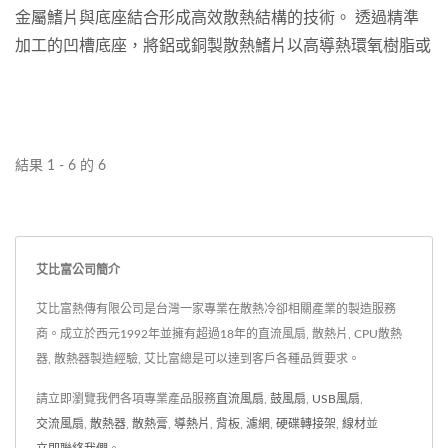
金屬鰭片與底座結合形成高效散熱結構的技術。 透過精準
加工的凹槽底座，將鋁或銅製散熱鰭片以高導熱環氧樹脂或
焊接方式固定，形成高寬比、高密度的散熱鰭片陣列，大幅
提升對流效率與散熱表面積。
結果 1 - 6 的 6
艾比富公司簡介
艾比富熱傳有限公司是台灣一家專業在散熱冷卻相關產業的製造服務
商。成立於西元1992年並擁有超過18年的直流風扇, 散熱片, CPU散熱
器, 散熱器製造經驗, 艾比富總是可以達到客戶各種品質要求。
請立即瀏覽我們各項專業產品服務
直流風扇
,
鼓風扇
,
USB風扇
,
交流風扇
,
散熱器
,
散熱膏
,
導熱片
,
背板
,
濾網
,
硬碟轉接架
,
線材
並