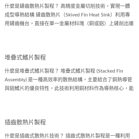
什麼是鏟齒散熱片製程？ 高精度金屬切削技術，實現一體
成型導熱結構 鏟齒散熱片（Skived Fin Heat Sink）利用專
用鏟齒機台，直接在單一金屬材料塊（銅或鋁）上鏟削出連
續鰭片結構。鰭片與底座為同一材料體，無焊接，無接著
劑，導熱路徑最短、熱阻最低。相較於傳統鋁擠製程，鏟齒
技術可製造鰭片密度更高，鰭片厚度更薄與更長散熱片，兼
堆疊式鰭片製程
顧散熱效率與加工靈活度。
什麼是堆疊式鰭片製程？ 堆疊式鰭片製程 (Stacked Fin
Assembly) 是一種高效率的散熱結構，主要結合了銅熱導管
與鋁鰭片的優良特性，此技術利用銅材料作為導熱核心，能
迅速導出熱源的發熱量，然後通過鋁鰭片的堆疊結構進行熱
量的排除藉以降低熱源溫度。 這種製程通常可以分為兩種
主要結構： 1.壓合式結構（Mechanical...
插齒散熱片製程
什麼是插齒式散熱片技術？ 插齒式散熱片製程是一種利用