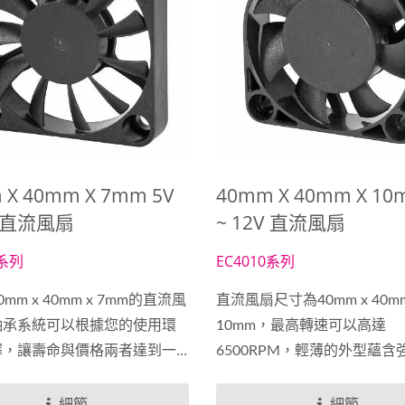
 X 40mm X 7mm 5V
40mm X 40mm X 10
V 直流風扇
~ 12V 直流風扇
7系列
EC4010系列
mm x 40mm x 7mm的直流風
直流風扇尺寸為40mm x 40mm
軸承系統可以根據您的使用環
10mm，最高轉速可以高達
擇，讓壽命與價格兩者達到一
6500RPM，輕薄的外型蘊含
點，線材長度及端子類型都可
能，可以根據使用場合挑選不
您的需求作調整生產，轉速區
承，擁有極高的性價比，線材
細節
細節