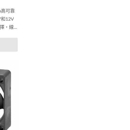
mm高可靠
和12V
擇，線
，以符
持續在
升組裝
新框葉
，藉以
。