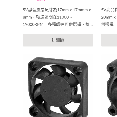
5V靜音風扇尺寸為17mm x 17mmm x
5V高品
8mm，轉速區間在11000 ~
20mm
19000RPM，多種轉速可供選擇，線
供選擇，在
材及風扇軸承可以客制化做選擇，以
符合您的散熱系統需求。我們持續投
細節
入在直流風扇研發，提升組裝品質，
提升風扇壽命與風扇性能。
EVERCOOL直流風扇系列為環保材
質，符合ROHS及REACH驗證，並且
通過CE、UL和TUV安規認證，為您可
靠的選擇。