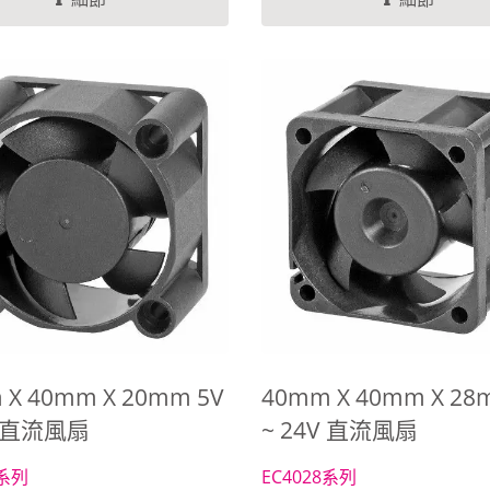
...
及端子類型都可以客制化生產
良好匹配您的系統需求，通過
EVERCOOL高品質直流風扇
您的系統對流更好，散熱效率
避免因溫度高而系統效能降低
題。
 X 40mm X 20mm 5V
40mm X 40mm X 28
V 直流風扇
~ 24V 直流風扇
0系列
EC4028系列