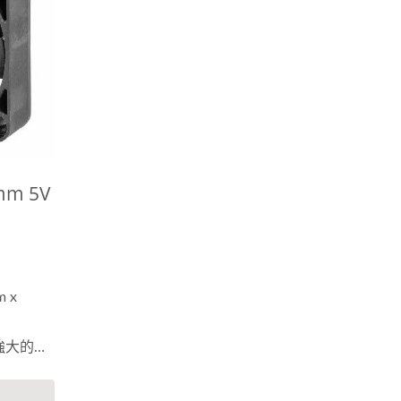
mm 5V
 x
強大的效
同的軸
的長度