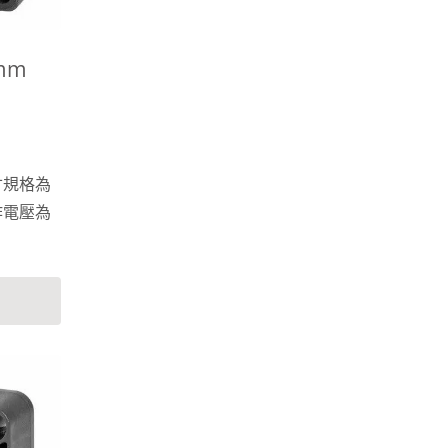
0mm
寸規格為
操作電壓為