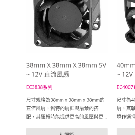
38mm X 38mm X 38mm 5V
40mm
~ 12V 直流風扇
~ 12
EC3838系列
EC400
尺寸規格為38mm x 38mm x 38mm的
尺寸為40
直流風扇，獨特的扇框與扇葉的搭
扇，其
配，其運轉時能提供更高的風壓與更
境作選
大的風量，相當適合使用工業電腦等
個平衡
相關設備上，能夠大幅提升散熱效
以根據
細節