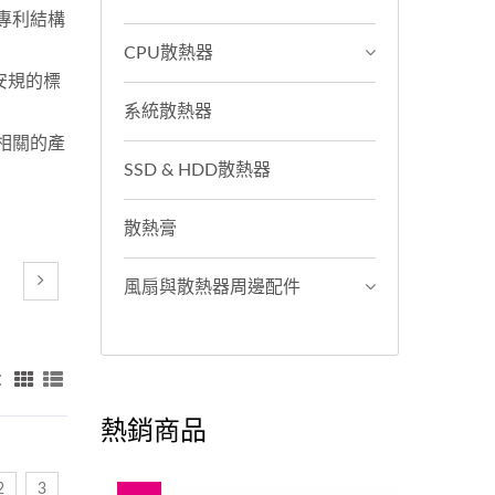
專利結構
CPU散熱器
安規的標
系統散熱器
相關的產
SSD & HDD散熱器
散熱膏
風扇與散熱器周邊配件
：
熱銷商品
2
3