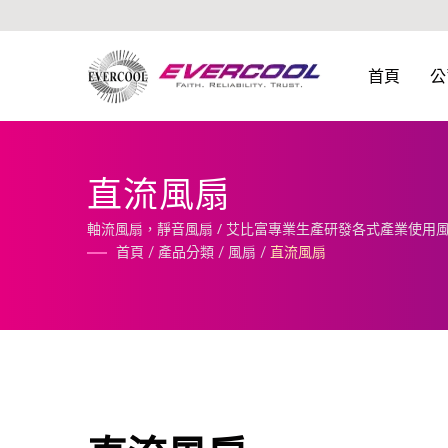
首頁
公
直流風扇
軸流風扇，靜音風扇 / 艾比富專業生產研發各式產業使用
首頁
/
產品分類
/
風扇
/
直流風扇