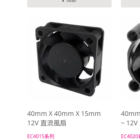
率。EVERCOOL持續投入在自動化生
間在3500
產，藉以提高生產效率，提升組裝品
質，藉以更好的服務顧客，為值得您
信賴的直流風扇製造商。
40mm X 40mm X 15mm
40mm
12V 直流風扇
~ 12
EC4015系列
EC402