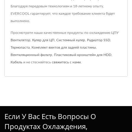
Благодаря передовым технологиям и 18-летнему опыту,
EVERCOOL гарантирует, что каждое требование клиента будет
выполнено.
Просмотрите наши качественные продукты по охлаждению ЦПУ
Вентилятор
,
Кулер для ЦП
,
Системный кулер
,
Радиатор SSD
,
Термопаста
,
Комплект винтов для задней пластины
,
Вентиляционный фильтр
,
Пластиковый кронштейн для HDD
,
Кабель
и не стесняйтесь
свяжитесь с нами
.
Если У Вас Есть Вопросы О
Продуктах Охлаждения,