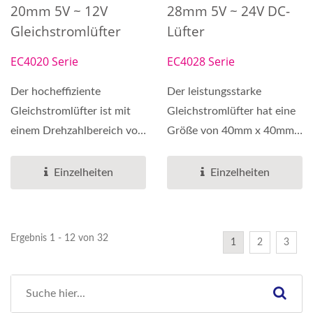
20mm 5V ~ 12V
28mm 5V ~ 24V DC-
Gleichstromlüfter
Lüfter
EC4020 Serie
EC4028 Serie
Der hocheffiziente
Der leistungsstarke
Gleichstromlüfter ist mit
Gleichstromlüfter hat eine
einem Drehzahlbereich von
Größe von 40mm x 40mm x
3500 - 9000 U/min
28mm und es gibt...
konzipiert...
Einzelheiten
Einzelheiten
Ergebnis 1 - 12 von 32
1
2
3