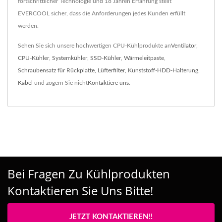
fortschrittlicher Technologie und 18 Jahren Erfahrung stellt
EVERCOOL sicher, dass die Anforderungen jedes Kunden erfüllt
werden.
Sehen Sie sich unsere hochwertigen CPU-Kühlprodukte an
Ventilator
,
CPU-Kühler
,
Systemkühler
,
SSD-Kühler
,
Wärmeleitpaste
,
Schraubensatz für Rückplatte
,
Lüfterfilter
,
Kunststoff-HDD-Halterung
,
Kabel
und zögern Sie nicht
Kontaktiere uns
.
Bei Fragen Zu Kühlprodukten
Kontaktieren Sie Uns Bitte!
JETZT KONTAKTIEREN!!