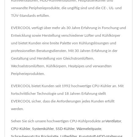
Kühlventilatoren, HDD-Kühlventilatoren, Festplattenkühler und
verwandte Peripherieprodukte, die ungiftig sind und die CE-, UL- und
TÜV-Standards erfüllen.
EVERCOOL verfügt über mehr als 30 Jahre Erfahrung in Forschung und
Entwicklung sowie Herstellung verschiedener Lüfter und Kühlkörper
und bietet Kunden eine breite Palette von Kühlungslösungen und
professionellen Beratungsdiensten. Mit 30 Jahren Erfahrung in der
Gestaltung und Herstellung von Gleichstromlüftern,
Wechselstromlüftern, Kühlkörpern, Heatpipes und verwandten
Peripherieprodukten.
EVERCOOL bietet Kunden seit 1992 hochwertige CPU-Kühler an. Mit
fortschrittlicher Technologie und 18 Jahren Erfahrung stellt
EVERCOOL sicher, dass die Anforderungen jedes Kunden erfüllt
werden.
Sehen Sie sich unsere hochwertigen CPU-Kühlprodukte an
Ventilator
,
CPU-Kühler
,
Systemkühler
,
SSD-Kühler
,
Wärmeleitpaste
,
Schraubensatz für Rückplatte
,
Lüfterfilter
,
Kunststoff-HDD-Halterung
,