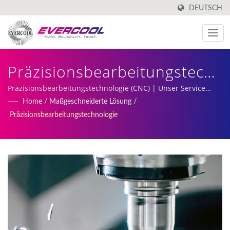
DEUTSCH
Präzisionsbearbeitungstechno
| Hersteller Von Flachen
Präzisionsbearbeitungstechnologie (CNC) | Unser Service
umfasst maßgeschneiderte DC-Lüfter, die Produktion von
Home
/
Maßgeschneiderte Lösung
/
CPU-Kühlventilatoren |
Kühlkörpern und Fertigung.
Präzisionsbearbeitungstechnologie
EVERCOOL