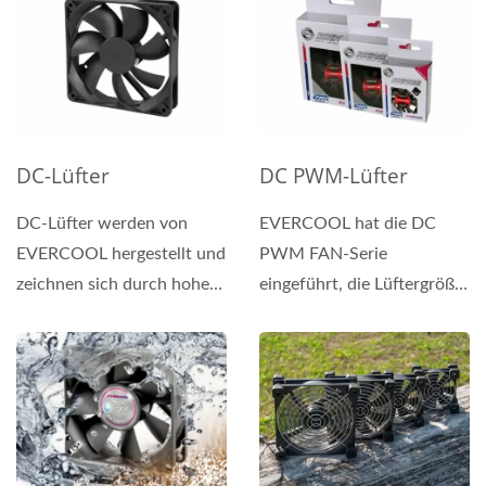
DC-Lüfter
DC PWM-Lüfter
DC-Lüfter werden von
EVERCOOL hat die DC
EVERCOOL hergestellt und
PWM FAN-Serie
zeichnen sich durch hohe
eingeführt, die Lüftergröße
Qualität aus,
reicht von 4 mm bis 140
einschließlich...
mm, und die Dicke...