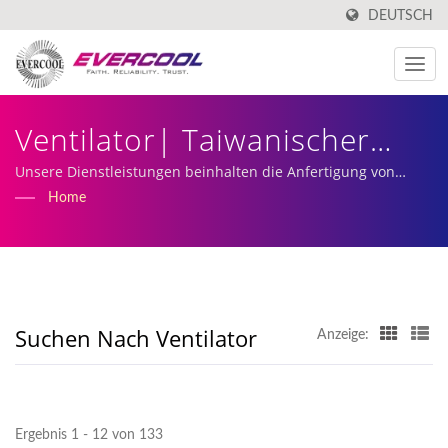
DEUTSCH
Ventilator| Taiwanischer
Hersteller Von Aluminium-
Unsere Dienstleistungen beinhalten die Anfertigung von
maßgeschneiderten DC-Lüftern und die Produktion und
Home
Extrusionskühlern |
Herstellung von Kühlkörpern.
EVERCOOL
Suchen Nach Ventilator
Anzeige:
Ergebnis 1 - 12 von 133