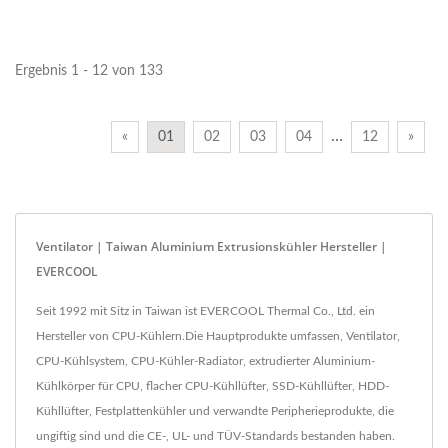
Geschwindigkeitsbereich...
ist in verschiedenen...
Ergebnis 1 - 12 von 133
…
«
01
02
03
04
12
»
Ventilator | Taiwan Aluminium Extrusionskühler Hersteller |
EVERCOOL
Seit 1992 mit Sitz in Taiwan ist EVERCOOL Thermal Co., Ltd. ein
Hersteller von CPU-Kühlern.Die Hauptprodukte umfassen, Ventilator,
CPU-Kühlsystem, CPU-Kühler-Radiator, extrudierter Aluminium-
Kühlkörper für CPU, flacher CPU-Kühllüfter, SSD-Kühllüfter, HDD-
Kühllüfter, Festplattenkühler und verwandte Peripherieprodukte, die
ungiftig sind und die CE-, UL- und TÜV-Standards bestanden haben.