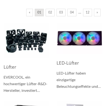
…
«
01
02
03
04
12
»
LED-Lüfter
Lüfter
LED-Lüfter haben
EVERCOOL, ein
einzigartige
hochwertiger Lüfter-R&D-
Beleuchtungseffekte und
Hersteller, investiert
eine ausgezeichnete
weiterhin in die Forschung
Wärmeableitungsleistung,...
und Entwicklung...