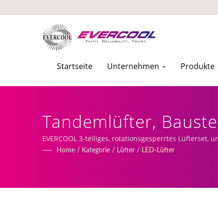
Startseite
Unternehmen
Produkte
Tandemlüfter, Baustei
Von Aluminium-Extru
EVERCOOL 3-teiliges, rotationsgesperrtes Lüfterset,
und Fertigung.
Home
/
Kategorie
/
Lüfter
/
LED-Lüfter