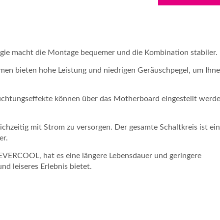
ogie macht die Montage bequemer und die Kombination stabiler.
hmen bieten hohe Leistung und niedrigen Geräuschpegel, um Ihn
chtungseffekte können über das Motherboard eingestellt werd
eichzeitig mit Strom zu versorgen. Der gesamte Schaltkreis ist ein
Kühlungsdienste
DC-Lüfter
er.
 EVERCOOL, hat es eine längere Lebensdauer und geringere
d leiseres Erlebnis bietet.