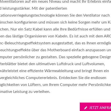
hlventilatoren auf ein neues Niveau und macht Ihr Erlebnis einf
 leistungsstärker. Mit der patentierten
tationsverriegelungstechnologie können Sie den Ventilator nach 
nschen konfigurieren und müssen sich keine Sorgen mehr um K
chen. Nur ein Satz Kabel kann alle Ihre Bedürfnisse erfüllen und
nen das lästige Organisieren von Kabeln. Es ist auch mit dem AR
nc-Beleuchtungseffektsystem ausgestattet, das es Ihnen ermöglic
leuchtungseffekte über das Motherboard einfach anzupassen un
mputer persönlicher zu gestalten. Das spezielle gebogene Desig
fterblätter bietet den ultimativen Luftdruck und Luftvolumen,
währleistet eine effiziente Wärmeableitung und bringt Ihnen ein
vergleichliches Computererlebnis. Entdecken Sie die endlosen
glichkeiten von Lüftern, um Ihrem Computer mehr Persönlichke
imative Leistung zu verleihen.
JETZT ANFR