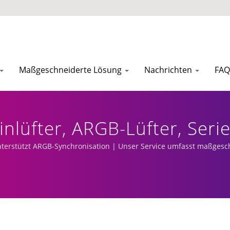
Maßgeschneiderte Lösung
Nachrichten
FAQ
nlüfter, ARGB-Lüfter, Serie
sionskühlern | EVERCOOL
 unterstützt ARGB-Synchronisation | Unser Service umfasst maßgesc