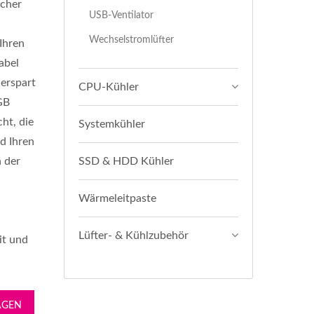
acher
USB-Ventilator
Wechselstromlüfter
Ihren
abel
 erspart
CPU-Kühler
GB
ht, die
Systemkühler
d Ihren
n der
SSD & HDD Kühler
Wärmeleitpaste
Lüfter- & Kühlzubehör
it und
AGEN