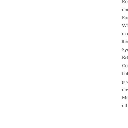
Kü
und
Ro
Wü
ma
Ih
Sy
Be
Co
Lü
ge
un
Mö
ult