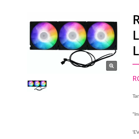
R
L
L
R
Ta
"In
'E