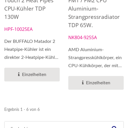
Touch 2 Heat Pipes
FM1 / FM2 CPU
CPU-Kühler TDP
Aluminium-
130W
Strangpressradiator
TDP 65W.
HPF-10025EA
NK804-925SA
Der BUFFALO Matador 2
Heatpipe-Kühler ist ein
AMD Aluminium-
direkter 2-Heatpipe-Kühler.
Strangpresskühlkörper, ein
Er verfügt über...
CPU-Kühlkörper, der mit
der Architektur von AMD
Einzelheiten
AM2 AM3 FM1 FM2 CPU-
Einzelheiten
Kühlkörpern...
Ergebnis 1 - 6 von 6