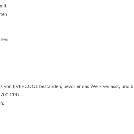
mit
ten
ößen
sts von EVERCOOL bestanden, bevor er das Werk verlässt, und b
 1700 CPUs.
n.