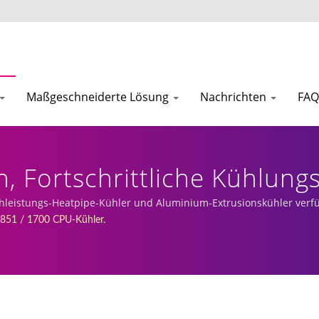
Maßgeschneiderte Lösung
Nachrichten
FAQ
n, Fortschrittliche Kühlung
0 Prozessor. | Hersteller 
chleistungs-Heatpipe-Kühler und Aluminium-Extrusionskühler verf
.
851 / 1700 CPU-Kühler.
EVERCOOL