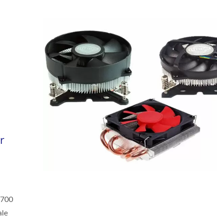
r
1700
ale