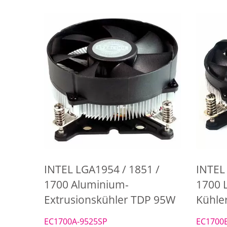
INTEL LGA1954 / 1851 /
INTEL
1700 Aluminium-
1700 
Extrusionskühler TDP 95W
Kühle
EC1700A-9525SP
EC1700