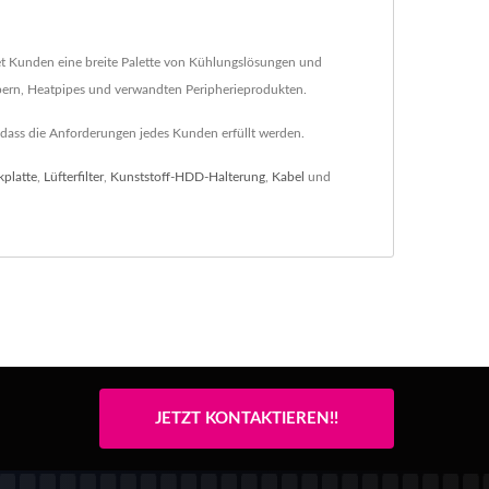
et Kunden eine breite Palette von Kühlungslösungen und
rpern, Heatpipes und verwandten Peripherieprodukten.
dass die Anforderungen jedes Kunden erfüllt werden.
kplatte
,
Lüfterfilter
,
Kunststoff-HDD-Halterung
,
Kabel
und
JETZT KONTAKTIEREN!!