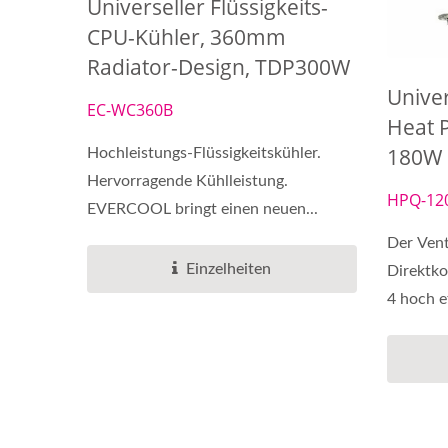
Universeller Flüssigkeits-
CPU-Kühler, 360mm
DC-Lüfter
Radiator-Design, TDP300W
Univer
EC-WC360B
Heat 
180W
Hochleistungs-Flüssigkeitskühler.
Hervorragende Kühlleistung.
HPQ-12
EVERCOOL bringt einen neuen...
Der Vent
Einzelheiten
Direktko
4 hoch ef