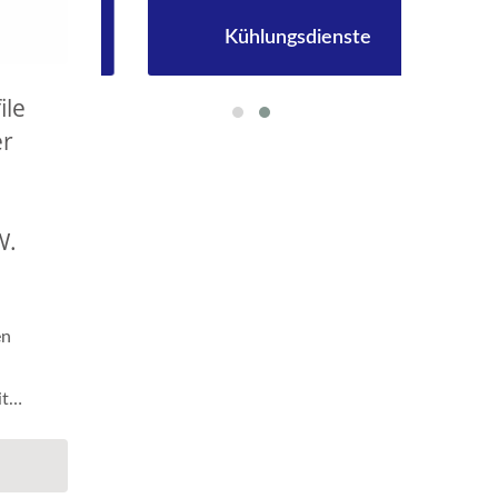
Kühlungsdienste
ile
er
W.
en
it