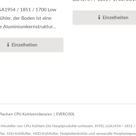
810SP Dieser...
GA1954 / 1851 / 1700 Low
Einzelheiten
ühler, der Boden ist eine
e Aluminiumkernstruktur...
Einzelheiten
n Flachen CPU-Kühlventilatoren | EVERCOOL
ein Hersteller von CPU-Kühlern.Die Hauptprodukte umfassen, I​NTEL LGA1954 / 1851
ter, SSD-Kühllüfter, HDD-Kühllüfter, Festplattenkühler und verwandte Peripherieprod