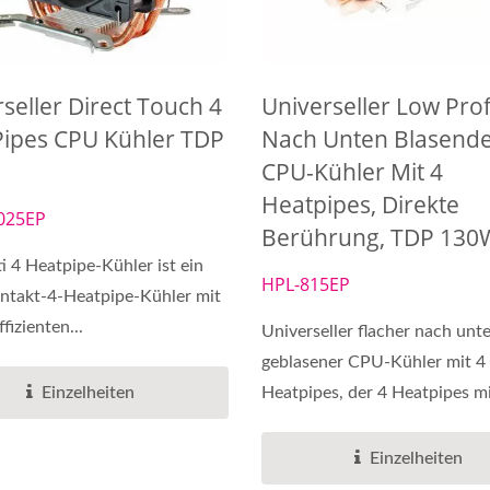
Kühlungsdienste
DC-Lüfter
seller Direct Touch 4
Universeller Low Prof
Pipes CPU Kühler TDP
Nach Unten Blasend
CPU-Kühler Mit 4
Heatpipes, Direkte
025EP
Berührung, TDP 130
i 4 Heatpipe-Kühler ist ein
HPL-815EP
ntakt-4-Heatpipe-Kühler mit
fizienten...
Universeller flacher nach unt
geblasener CPU-Kühler mit 4
Einzelheiten
Heatpipes, der 4 Heatpipes m
einem...
Einzelheiten