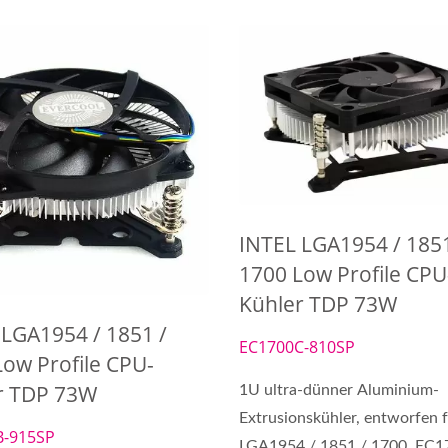
INTEL LGA1954 / 1851
1700 Low Profile CPU
Kühler TDP 73W
 LGA1954 / 1851 /
EC1700C-810SP
Low Profile CPU-
r TDP 73W
1U ultra-dünner Aluminium-
Extrusionskühler, entworfen 
B-915SP
LGA1954 / 1851 / 1700, EC1