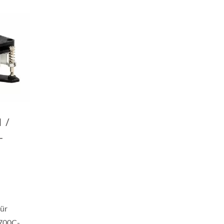
 /
-
für
700C-