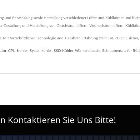
g und Entwicklung sowie Herstellung verschiedener Lüfter und Kühlkörper und biet
der Gestaltung und Herstellung von Gleichstromlüftern, Wechselstromlüftern, Kühlkö
it fortschrittlicher Technologie und 18 Jahren Erfahrung stellt EVERCOOL sicher, 
ator
,
CPU-Kühler
,
Systemkühler
,
SSD-Kühler
,
Wärmeleitpaste
,
Schraubensatz für Rüc
 Kontaktieren Sie Uns Bitte!