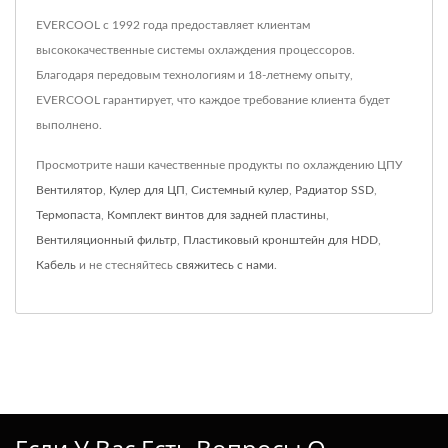
EVERCOOL с 1992 года предоставляет клиентам
высококачественные системы охлаждения процессоров.
Благодаря передовым технологиям и 18-летнему опыту,
EVERCOOL гарантирует, что каждое требование клиента будет
выполнено.
Просмотрите наши качественные продукты по охлаждению ЦПУ
Вентилятор
,
Кулер для ЦП
,
Системный кулер
,
Радиатор SSD
,
Термопаста
,
Комплект винтов для задней пластины
,
Вентиляционный фильтр
,
Пластиковый кронштейн для HDD
,
Кабель
и не стесняйтесь
свяжитесь с нами
.