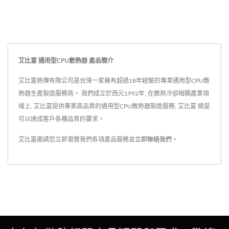
艾比富 通用型CPU散熱器 產品簡介
艾比富熱傳有限公司是台灣一家擁有超過18年經驗的專業通用型CPU散
熱器生產製造服務商。 我們成立於西元1992年, 在散熱冷卻相關產業領
域上, 艾比富提供專業高品質的通用型CPU散熱器製造服務, 艾比富 總是
可以達成客戶各種品質的要求。
艾比富邀請您立即瀏覽我們各項產品服務並
立即聯絡我們
。