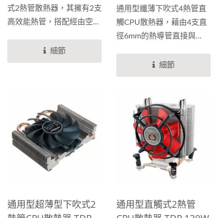
式2熱管散熱器，其擁有2支
通用型纖薄下吹式4熱管直
即升級到我們的水冷散熱
高效能熱管，搭配經由空氣
觸CPU散熱器，藉由4支直
器，體驗超越期待的冷卻效
力學設計鋁鰭片，風扇配置
徑6mm的熱導管直接與
果，讓您的系統始終保持在
EVERCOOL...
CPU熱源作接觸，導熱效率
細節
最佳狀態下運行。
可達130W，讓CPU的廢熱
細節
能可以更迅速地被帶走，有
效降低CPU溫度。採用具有
PWM功能的8公分風扇，
放置於散熱鰭片的上方，可
幫助風流更順暢，同時能經
由偵測到的CPU溫度來自動
調解風扇轉速，最高可達
4000RPM，使熱氣的排散
更有效率，靜音與散熱兼
顧。
通用型超薄型下吹式2
通用型直觸式2熱管