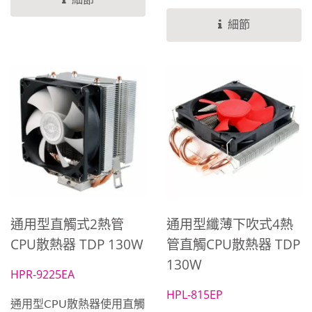
熱管，搭配經由流體力學設
卻解決方案擁有獨特的泵浦
計鋁鰭片，以及
細節
分離式設計，極大地降低了
EVERCOOL高效能PWM直
噪音，同時確保高效冷卻性
流風扇，可以快速將CPU所
能。利用純銅鍍鎳高密度微
產生的廢熱排除，最高解熱
水道和高密度水冷排，迅速
瓦數可以到達180W，其尺
將熱量從處理器移除，確保
寸控制在125...
系統運行順暢。配備ARGB
直流PWM風扇，您可以自
定義燈光效果，為您的機殼
增添個性化風格。通用型設
計兼容INTEL和AMD平台，
通用型直觸式2熱管
通用型纖薄下吹式4熱
無論您的系統配置為何，均
CPU散熱器 TDP 130W
管直觸CPU散熱器 TDP
能輕鬆安裝。無論您是追求
130W
極致性能還是需要可靠的散
HPR-9225EA
熱解決方案，我們的水冷散
HPL-815EP
通用型CPU散熱器使用直觸
熱器都能滿足您的需求。立