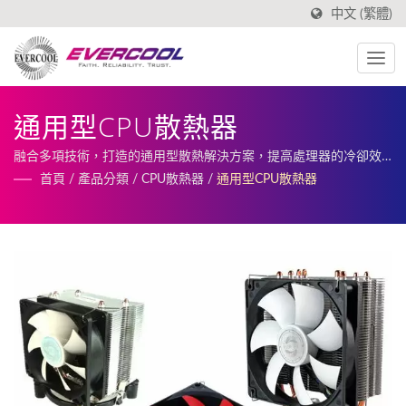
中文 (繁體)
通用型CPU散熱器
融合多項技術，打造的通用型散熱解決方案，提高處理器的冷卻效
率 / 艾比富專業生產研發各式產業使用風扇、散熱器、散熱片及相
首頁
/
產品分類
/
CPU散熱器
/
通用型CPU散熱器
關散熱周邊。