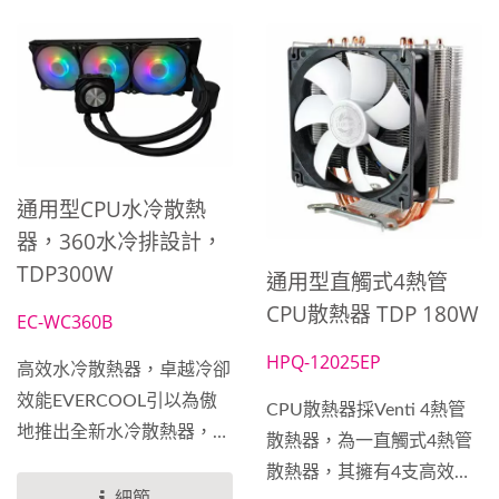
通用型CPU水冷散熱
器，360水冷排設計，
TDP300W
通用型直觸式4熱管
CPU散熱器 TDP 180W
EC-WC360B
HPQ-12025EP
高效水冷散熱器，卓越冷卻
效能EVERCOOL引以為傲
CPU散熱器採Venti 4熱管
地推出全新水冷散熱器，專
散熱器，為一直觸式4熱管
為遊戲玩家、超頻愛好者和
散熱器，其擁有4支高效能
電腦發燒友而設計。這款冷
細節