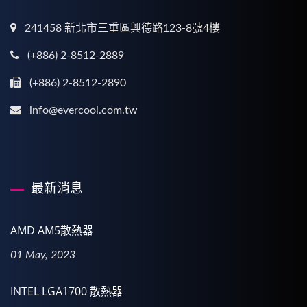
241458 新北市三重區興德路123-8號4樓
(+886) 2-8512-2889
(+886) 2-8512-2890
info@evercool.com.tw
最新消息
AMD AM5散熱器
01 May, 2023
INTEL LGA1700 散熱器