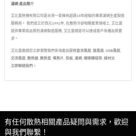
濾網 產品簡介
艾比富熱傳有限公司是台灣一家擁有超過18年經驗的專業濾網生產製造
服務商。 我們成立於西元1992年, 在散熱冷卻相關產業領域上, 艾比富
提供專業高品質的濾網製造服務, 艾比富總是可以達成客戶各種品質要
求。
艾比富邀請您立即瀏覽我們各項產品服務
直流風扇
,
鼓風扇
,
USB風扇
,
交流風扇
,
散熱器
,
散熱膏
,
導熱片
,
背板
,
濾網
,
硬碟轉接架
,
線材
並
立即聯絡我們
。
有任何散熱相關產品疑問與需求，歡迎
與我們聯繫！