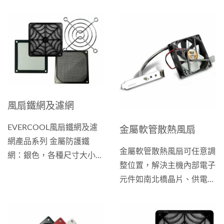
風扇鐵網及濾網
金屬軟管散熱風扇
EVERCOOL風扇鐵網及濾
網產品系列 金屬防護鐵
金屬軟管散熱風扇可任意調
網：銀色，各種尺寸大小均
整位置，解決主機內部電子
有生產 金屬防塵鐵濾網：
元件如南北橋晶片、供電晶
黑、紅及銀色，尺寸為8、
片、記憶體…等電子零件高
9、12及14公分 磁吸式防塵
溫的問題，藉由可自由調整
濾網：黑色，尺寸為8、9、
位置金屬軟管，搭配