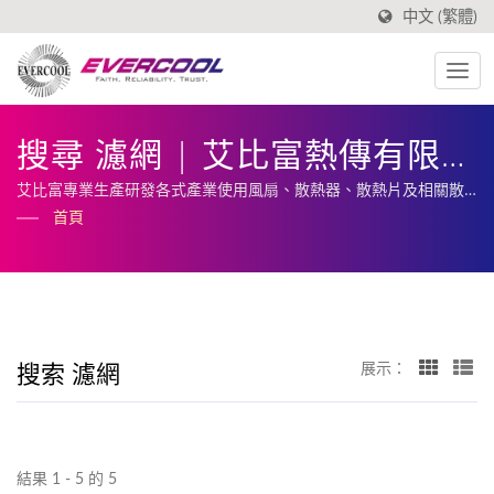
中文 (繁體)
搜尋 濾網 | 艾比富熱傳有限公
司
艾比富專業生產研發各式產業使用風扇、散熱器、散熱片及相關散
熱周邊。
首頁
搜索 濾網
展示：
結果 1 - 5 的 5