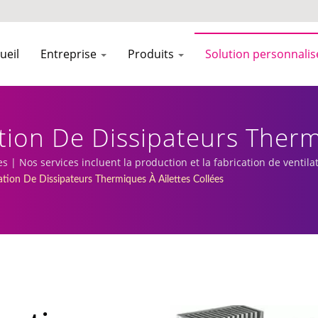
ueil
Entreprise
Produits
Solution personnali
tion De Dissipateurs Therm
e Ventilateurs De Refroidi
s | Nos services incluent la production et la fabrication de ventil
tion De Dissipateurs Thermiques À Ailettes Collées