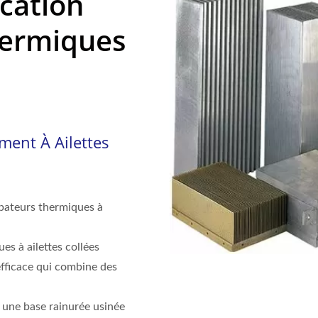
cation
hermiques
ment À Ailettes
ipateurs thermiques à
es à ailettes collées
 efficace qui combine des
à une base rainurée usinée