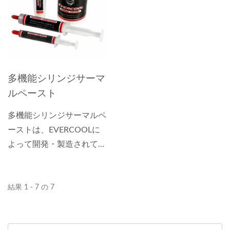
間をより効果的に埋める能
力を持ち、チップとラジエ
ーターの熱抵抗を低くし、
チップの温度を下げること
ができます。冷却効率を向
多機能シリンジサーマ
上させます。
ルペースト
多機能シリンジサーマルペ
ーストは、EVERCOOLに
よって開発・製造されてお
り、さまざまな高効率熱伝
導原材料が使用されていま
す。
結果 1 - 7 の 7