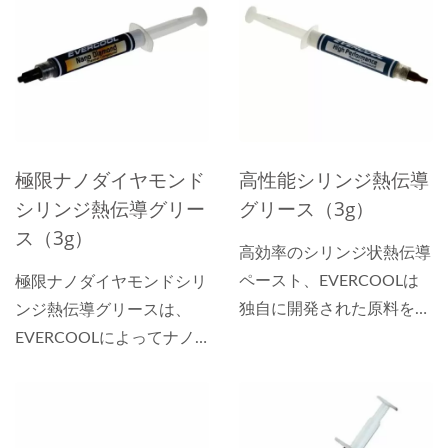
ウンドを選択できます。革
新的なナノ材料を使用して
開発されたEVERCOOLの
サーマルペーストは、チッ
プとヒートシンクの間の微
細な隙間を効果的に埋め、
熱放散効率を大幅に向上さ
極限ナノダイヤモンド
高性能シリンジ熱伝導
せます。 さらに、
シリンジ熱伝導グリー
グリース（3g）
EVERCOOLは、メモリモ
ス（3g）
高効率のシリンジ状熱伝導
ジュールやSSDなど、複数
ペースト、EVERCOOLは
極限ナノダイヤモンドシリ
の熱源からの同時熱放散を
独自に開発された原料を使
ンジ熱伝導グリースは、
必要とするアプリケーショ
用して熱伝導ペーストを製
EVERCOOLによってナノ
ンに最適な、さまざまな厚
造しており、より簡単に塗
ダイヤモンドを原材料とし
さと熱伝導率の高性能サー
布することができます。ま
て開発・製造されていま
マルパッドも提供していま
た、より細かい材料分子は
す。 ナノダイヤモンド
す。