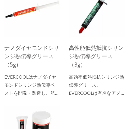
熱源と放熱端との間の隙間
は、チップとヒートシンク
をより良く埋める能力を持
の間の隙間を効果的に埋め
っており、熱放散効率を大
ることができるため、チッ
幅に向上させることができ
プからヒートシンクへの熱
ます。
伝達のインピーダンスが低
くなり、熱放散効率が大幅
ナノダイヤモンドシリ
高性能低熱抵抗シリン
に向上します。
ンジ熱伝導グリース
ジ熱伝導グリース
（5g）
（3g）
EVERCOOLはナノダイヤ
高効率低熱抵抗シリンジ熱
モンドシリンジ熱伝導ペー
伝導グリース、
ストを開発・製造し、航空
EVERCOOLは有名なアメ
宇宙技術のナノダイヤモン
リカのメーカーからの熱伝
ド成分を熱伝導ペーストに
導グリースで満たされてい
添加しています。ナノダイ
ます。
ヤモンドの微細な分子は隙