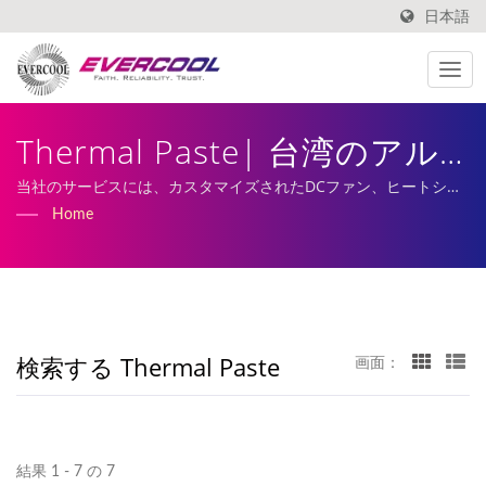
日本語
Thermal Paste| 台湾のアル
ミ押出冷却器メーカー |
当社のサービスには、カスタマイズされたDCファン、ヒートシン
クの製造と製造が含まれます。
Home
EVERCOOL
検索する Thermal Paste
画面：
結果 1 - 7 の 7