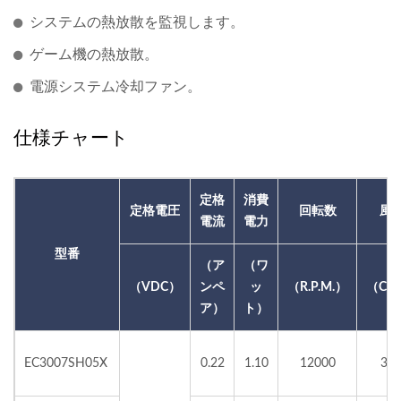
システムの熱放散を監視します。
ゲーム機の熱放散。
電源システム冷却ファン。
仕様チャート
定格
消費
定格電圧
回転数
風
電流
電力
型番
（ア
（ワ
（VDC）
ンペ
ッ
（R.P.M.）
（CF
ア）
ト）
EC3007SH05X
0.22
1.10
12000
3.8