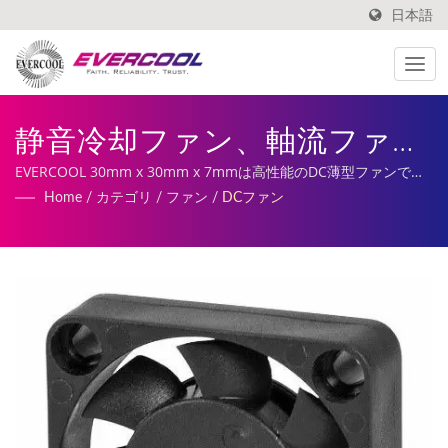
日本語
静音冷却ファン、軸流ファン
| アルミ押出冷却器メーカー
EVERCOOL 30mm x 30mm x 7mmは高性能のDC薄型ファンで、
さまざまな速度モデルが利用可能です。私たちのサービスには、
Home
/
カテゴリ
/
ファン
/
DCファン
| EVERCOOL
カスタマイズされたDCファン、ヒートシンクの製造と製造が含ま
れています。