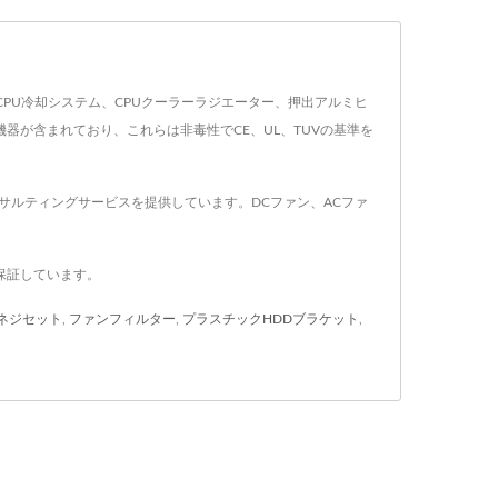
ーター、CPU冷却システム、CPUクーラーラジエーター、押出アルミヒ
器が含まれており、これらは非毒性でCE、UL、TUVの基準を
サルティングサービスを提供しています。DCファン、ACファ
を保証しています。
ネジセット
,
ファンフィルター
,
プラスチックHDDブラケット
,