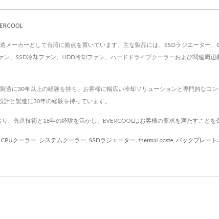
RCOOL
はCPUクーラーの製造メーカーとして台湾に拠点を置いています。主な製品には、SSDラジエ
ァン、SSD冷却ファン、HDD冷却ファン、ハードドライブクーラーおよび関連周辺機
発と製造に30年以上の経験を持ち、お客様に幅広い冷却ソリューションと専門的なコン
設計と製造に30年の経験を持っています。
しており、先進技術と18年の経験を活かし、EVERCOOLはお客様の要求を満たすこと
,
CPUクーラー
,
システムクーラー
,
SSDラジエーター
,
thermal paste
,
バックプレート