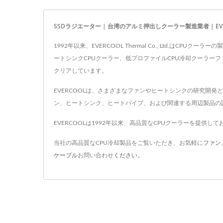
SSDラジエーター | 台湾のアルミ押出しクーラー製造業者 | EVE
1992年以来、EVERCOOL Thermal Co., Ltd.
ートシンクCPUクーラー、低プロファイルCPU冷却クーラーフ
クリアしています。
EVERCOOLは、さまざまなファンやヒートシンクの研究開
ン、ヒートシンク、ヒートパイプ、および関連する周辺製品の
EVERCOOLは1992年以来、高品質なCPUクーラーを提供
当社の高品質なCPU冷却製品をご覧いただき、お気軽に
ファン
ケーブル
お問い合わせ
ください。