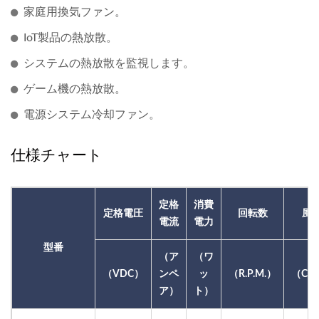
家庭用換気ファン。
IoT製品の熱放散。
システムの熱放散を監視します。
ゲーム機の熱放散。
電源システム冷却ファン。
仕様チャート
定格
消費
定格電圧
回転数
風
電流
電力
型番
（ア
（ワ
（VDC）
ンペ
ッ
（R.P.M.）
（CF
ア）
ト）