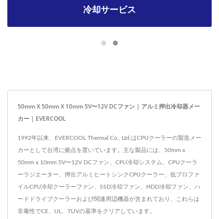
冷却サービス
50mm X 50mm X 10mm 5V〜12V DCファン | アルミ押出冷却器メー
カー | EVERCOOL
1992年以来、EVERCOOL Thermal Co., Ltd.はCPUクーラーの製造メー
カーとして台湾に拠点を置いています。主な製品には、50mm x
50mm x 10mm 5V〜12V DCファン、CPU冷却システム、CPUクーラ
ーラジエーター、押出アルミヒートシンクCPUクーラー、低プロファ
イルCPU冷却クーラーファン、SSD冷却ファン、HDD冷却ファン、ハ
ードドライブクーラーおよび関連周辺機器が含まれており、これらは
非毒性でCE、UL、TUVの基準をクリアしています。