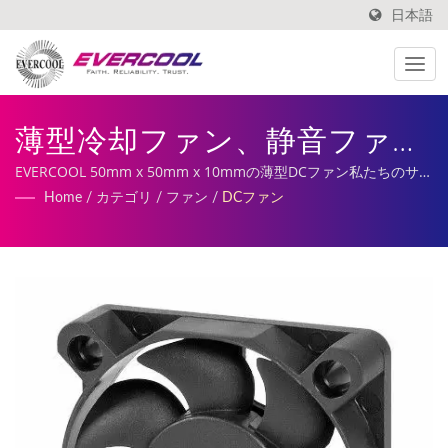
日本語
薄型冷却ファン、静音ファ
ン、軸流ファン | アルミ押出
EVERCOOL 50mm x 50mm x 10mmの薄型DCファン私たちのサー
ビスには、カスタマイズされたDCファン、ヒートシンクの製造と
Home
/
カテゴリ
/
ファン
/
DCファン
冷却器メーカー | EVERCOOL
製造が含まれています。