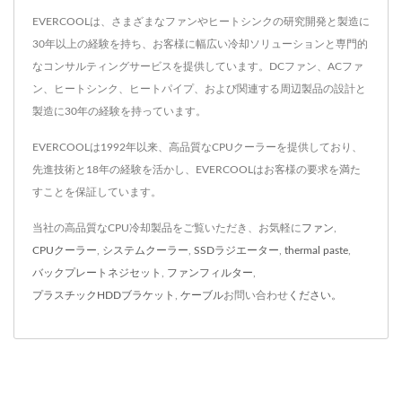
EVERCOOLは、さまざまなファンやヒートシンクの研究開発と製造に
30年以上の経験を持ち、お客様に幅広い冷却ソリューションと専門的
なコンサルティングサービスを提供しています。DCファン、ACファ
ン、ヒートシンク、ヒートパイプ、および関連する周辺製品の設計と
製造に30年の経験を持っています。
EVERCOOLは1992年以来、高品質なCPUクーラーを提供しており、
先進技術と18年の経験を活かし、EVERCOOLはお客様の要求を満た
すことを保証しています。
当社の高品質なCPU冷却製品をご覧いただき、お気軽に
ファン
,
CPUクーラー
,
システムクーラー
,
SSDラジエーター
,
thermal paste
,
バックプレートネジセット
,
ファンフィルター
,
プラスチックHDDブラケット
,
ケーブル
お問い合わせ
ください。