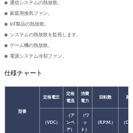
通信システムの熱放散。
家庭用換気ファン。
IoT製品の熱放散。
システムの熱放散を監視します。
ゲーム機の熱放散。
電源システム冷却ファン。
仕様チャート
定格
消費
定格電圧
回転数
風
電流
電力
型番
（ア
（ワ
（VDC）
ンペ
ッ
（R.P.M.）
（CF
ア）
ト）