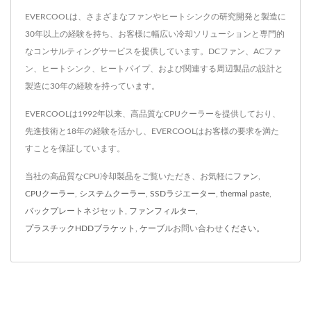
EVERCOOLは、さまざまなファンやヒートシンクの研究開発と製造に
30年以上の経験を持ち、お客様に幅広い冷却ソリューションと専門的
なコンサルティングサービスを提供しています。DCファン、ACファ
ン、ヒートシンク、ヒートパイプ、および関連する周辺製品の設計と
製造に30年の経験を持っています。
EVERCOOLは1992年以来、高品質なCPUクーラーを提供しており、
先進技術と18年の経験を活かし、EVERCOOLはお客様の要求を満た
すことを保証しています。
当社の高品質なCPU冷却製品をご覧いただき、お気軽に
ファン
,
CPUクーラー
,
システムクーラー
,
SSDラジエーター
,
thermal paste
,
バックプレートネジセット
,
ファンフィルター
,
プラスチックHDDブラケット
,
ケーブル
お問い合わせ
ください。