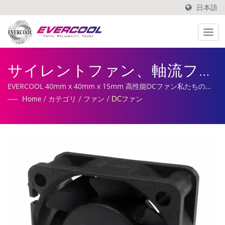
日本語
サイレントファン、軸流ファ
ン、リチウムバッテリー充電
EVERCOOL 40mm x 40mm x 15mm 高性能DCファン私たちのサ
ービスには、カスタマイズされたDCファン、ヒートシンクの製造
Home
/
カテゴリ
/
ファン
/
DCファン
器冷却ファン | アルミ押出冷
と製造が含まれています。
却器メーカー | EVERCOOL