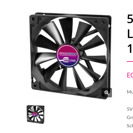
E
Mu
5V
Gr
Sc