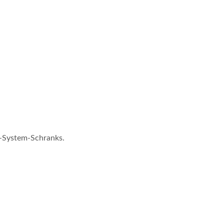
-System-Schranks.
Kühlungsdienste
DC-Lüfter