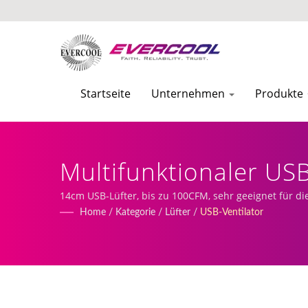
Startseite
Unternehmen
Produkte
Multifunktionaler USB
Von Aluminium-Extru
14cm USB-Lüfter, bis zu 100CFM, sehr geeignet für d
umfasst maßgeschneiderte DC-Lüfter, die Produktion
Home
/
Kategorie
/
Lüfter
/
USB-Ventilator