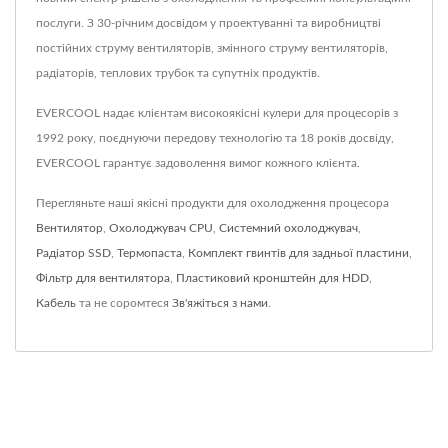
послуги. З 30-річним досвідом у проектуванні та виробництві
постійних струму вентиляторів, змінного струму вентиляторів,
радіаторів, теплових трубок та супутніх продуктів.
EVERCOOL надає клієнтам високоякісні кулери для процесорів з
1992 року, поєднуючи передову технологію та 18 років досвіду,
EVERCOOL гарантує задоволення вимог кожного клієнта.
Перегляньте наші якісні продукти для охолодження процесора
Вентилятор
,
Охолоджувач CPU
,
Системний охолоджувач
,
Радіатор SSD
,
Термопаста
,
Комплект гвинтів для задньої пластини
,
Фільтр для вентилятора
,
Пластиковий кронштейн для HDD
,
Кабель
та не соромтеся
Зв'яжіться з нами
.