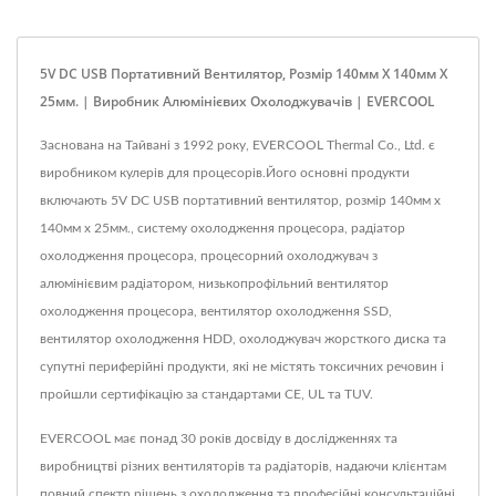
5V DC USB Портативний Вентилятор, Розмір 140мм X 140мм X
25мм. | Виробник Алюмінієвих Охолоджувачів | EVERCOOL
Заснована на Тайвані з 1992 року, EVERCOOL Thermal Co., Ltd. є
виробником кулерів для процесорів.Його основні продукти
включають 5V DC USB портативний вентилятор, розмір 140мм x
140мм x 25мм., систему охолодження процесора, радіатор
охолодження процесора, процесорний охолоджувач з
алюмінієвим радіатором, низькопрофільний вентилятор
охолодження процесора, вентилятор охолодження SSD,
вентилятор охолодження HDD, охолоджувач жорсткого диска та
супутні периферійні продукти, які не містять токсичних речовин і
пройшли сертифікацію за стандартами CE, UL та TUV.
EVERCOOL має понад 30 років досвіду в дослідженнях та
виробництві різних вентиляторів та радіаторів, надаючи клієнтам
повний спектр рішень з охолодження та професійні консультаційні