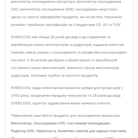
вентилятор охолодження процесора, вентилятор охолодження
SSD, вентилятор охолодження HDD, охолоджувач жорсткого
диска та супутні периферійні продукти, які не містять токсичних
речовин і пройшли сертифікацію за стандартами CE, UL та TUV.
EVERCOOL має понад 30 років досвіду в дослідженнях та
виробництві різних вентиляторів та радіаторів, надаючи клієнтам
повний спектр рішень з охолодження та професійні консультаційні
послуги. З 30-річним досвідом у проектуванні та виробництві
постійних струму вентиляторів, змінного струму вентиляторів,
радіаторів, теплових трубок та супутніх продуктів.
EVERCOOL надає клієнтам високоякісні кулери для процесорів з
1992 року, поєднуючи передову технологію та 18 років досвіду,
EVERCOOL гарантує задоволення вимог кожного клієнта.
Перегляньте наші якісні продукти для охолодження процесора
Вентилятор
,
Охолоджувач CPU
,
Системний охолоджувач
,
Радіатор SSD
,
Термопаста
,
Комплект гвинтів для задньої пластини
,