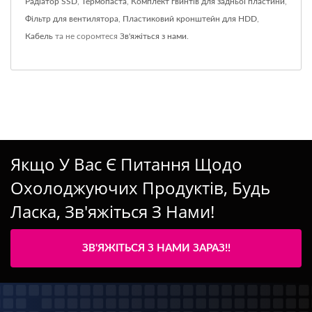
Радіатор SSD
,
Термопаста
,
Комплект гвинтів для задньої пластини
,
Фільтр для вентилятора
,
Пластиковий кронштейн для HDD
,
Кабель
та не соромтеся
Зв'яжіться з нами
.
Якщо У Вас Є Питання Щодо
Охолоджуючих Продуктів, Будь
Ласка, Зв'яжіться З Нами!
ЗВ'ЯЖІТЬСЯ З НАМИ ЗАРАЗ!!