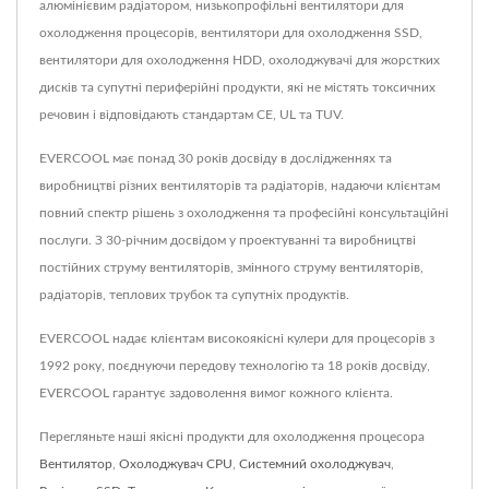
алюмінієвим радіатором, низькопрофільні вентилятори для
охолодження процесорів, вентилятори для охолодження SSD,
вентилятори для охолодження HDD, охолоджувачі для жорстких
дисків та супутні периферійні продукти, які не містять токсичних
речовин і відповідають стандартам CE, UL та TUV.
EVERCOOL має понад 30 років досвіду в дослідженнях та
виробництві різних вентиляторів та радіаторів, надаючи клієнтам
повний спектр рішень з охолодження та професійні консультаційні
послуги. З 30-річним досвідом у проектуванні та виробництві
постійних струму вентиляторів, змінного струму вентиляторів,
радіаторів, теплових трубок та супутніх продуктів.
EVERCOOL надає клієнтам високоякісні кулери для процесорів з
1992 року, поєднуючи передову технологію та 18 років досвіду,
EVERCOOL гарантує задоволення вимог кожного клієнта.
Перегляньте наші якісні продукти для охолодження процесора
Вентилятор
,
Охолоджувач CPU
,
Системний охолоджувач
,