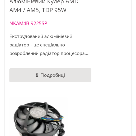
Алюмінієвий Кулер AMD
AM4 / AM5, TDP 95W
NKAM4B-9225SP
Екструдований алюмінієвий
радіатор - це спеціально
розроблений радіатор процесора,...
Подробиці