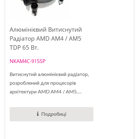
Алюмінієвий Витиснутий
Радіатор AMD AM4 / AM5
TDP 65 Вт.
NKAM4C-915SP
Витиснутий алюмінієвий радіатор,
розроблений для процесорів
архітектури AMD AM4 / AM5....
Подробиці