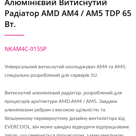
Алюмінієвий Витиснутий
Радіатор AMD AM4 / AM5 TDP 65
Вт.
NKAM4C-915SP
Універсальний витиснутий охолоджувач AM4 та AM5,
спеціально розроблений для серверів 1U.
Витиснутий алюмінієвий радіатор, розроблений для
процесорів архітектури AMD AM4 / AM5. Завдяки
алюмінієвим ребрам з високою щільністю та
безшумному перевернутому дизайну вентилятора від
EVERCOOL, він може швидко відводити відпрацьоване
тепло, що генерується процесором, з максимальною