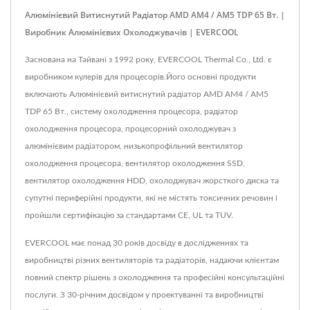
Алюмінієвий Витиснутий Радіатор AMD AM4 / AM5 TDP 65 Вт. |
Виробник Алюмінієвих Охолоджувачів | EVERCOOL
Заснована на Тайвані з 1992 року, EVERCOOL Thermal Co., Ltd. є
виробником кулерів для процесорів.Його основні продукти
включають Алюмінієвий витиснутий радіатор AMD AM4 / AM5
TDP 65 Вт., систему охолодження процесора, радіатор
охолодження процесора, процесорний охолоджувач з
алюмінієвим радіатором, низькопрофільний вентилятор
охолодження процесора, вентилятор охолодження SSD,
вентилятор охолодження HDD, охолоджувач жорсткого диска та
супутні периферійні продукти, які не містять токсичних речовин і
пройшли сертифікацію за стандартами CE, UL та TUV.
EVERCOOL має понад 30 років досвіду в дослідженнях та
виробництві різних вентиляторів та радіаторів, надаючи клієнтам
повний спектр рішень з охолодження та професійні консультаційні
послуги. З 30-річним досвідом у проектуванні та виробництві