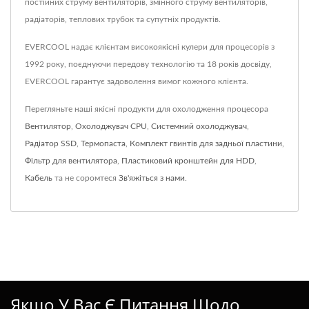
постійних струму вентиляторів, змінного струму вентиляторів,
радіаторів, теплових трубок та супутніх продуктів.
EVERCOOL надає клієнтам високоякісні кулери для процесорів з
1992 року, поєднуючи передову технологію та 18 років досвіду,
EVERCOOL гарантує задоволення вимог кожного клієнта.
Перегляньте наші якісні продукти для охолодження процесора
Вентилятор
,
Охолоджувач CPU
,
Системний охолоджувач
,
Радіатор SSD
,
Термопаста
,
Комплект гвинтів для задньої пластини
,
Фільтр для вентилятора
,
Пластиковий кронштейн для HDD
,
Кабель
та не соромтеся
Зв'яжіться з нами
.
Якщо У Вас Є Питання Щодо