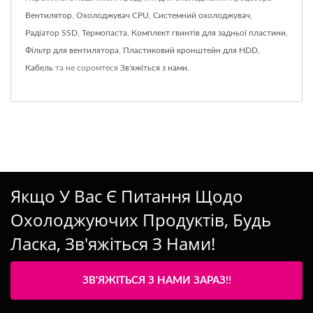
Вентилятор
,
Охолоджувач CPU
,
Системний охолоджувач
,
Радіатор SSD
,
Термопаста
,
Комплект гвинтів для задньої пластини
,
Фільтр для вентилятора
,
Пластиковий кронштейн для HDD
,
Кабель
та не соромтеся
Зв'яжіться з нами
.
Якщо У Вас Є Питання Щодо
Охолоджуючих Продуктів, Будь
Ласка, Зв'яжіться З Нами!
ЗВ'ЯЖІТЬСЯ З НАМИ ЗАРАЗ!!