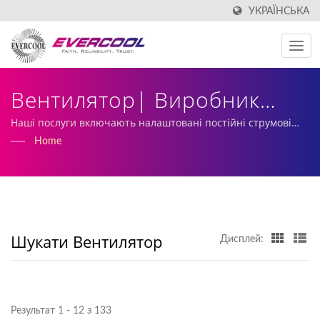
УКРАЇНСЬКА
Вентилятор| Виробник
Алюмінієвих
Наші послуги включають налаштовані постійні струмові
вентилятори, виробництво та виготовлення радіаторів.
Home
Охолоджувачів З Тайваню
| EVERCOOL
Шукати Вентилятор
Дисплей:
Результат 1 - 12 з 133