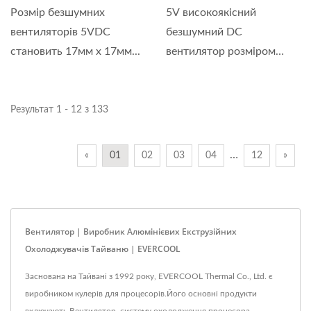
Розмір безшумних
5V високоякісний
вентиляторів 5VDC
безшумний DC
становить 17мм x 17мм...
вентилятор розміром
20мм...
Результат 1 - 12 з 133
…
«
01
02
03
04
12
»
Вентилятор | Виробник Алюмінієвих Екструзійних
Охолоджувачів Тайваню | EVERCOOL
Заснована на Тайвані з 1992 року, EVERCOOL Thermal Co., Ltd. є
виробником кулерів для процесорів.Його основні продукти