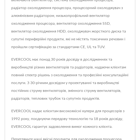
включають Вентилятор, систему охолодження процесора,
радіатор охолодження процесора, процесорний охолоджувач з
алюмінієвим радіатором, низькопрофільний вентилятор
охолодження процесора, вентилятор охолодження SSD,
вентилятор охолодження HDD, охолоджувач жорсткого диска та
супутні периферійні продукти, які не містять токсичних речовин і
пройшли сертифікацію за стандартами CE, UL та TUV.
EVERCOOL має понад 30 років досвіду в дослідженнях та
виробництві різних вентиляторів та радіаторів, надаючи клієнтам
повний спектр рішень з охолодження та професійні консультаційні
послуги. З 30-річним досвідом у проектуванні та виробництві
постійних струму вентиляторів, змінного струму вентиляторів,
радіаторів, теплових трубок та супутніх продуктів.
EVERCOOL надає клієнтам високоякісні кулери для процесорів з
1992 року, поєднуючи передову технологію та 18 років досвіду,
EVERCOOL гарантує задоволення вимог кожного клієнта.
Перегляньте наші якісні продукти для охолодження процесора