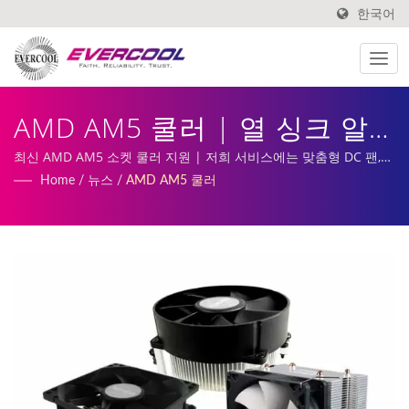
한국어
AMD AM5 쿨러 | 열 싱크 알
루미늄 압출 쿨러 제조업체 |
최신 AMD AM5 소켓 쿨러 지원 | 저희 서비스에는 맞춤형 DC 팬,
히트싱크 생산 및 제조가 포함됩니다.
Home
/
뉴스
/
AMD AM5 쿨러
EVERCOOL