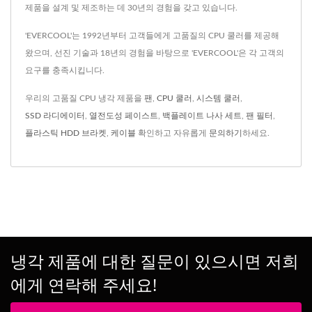
제품을 설계 및 제조하는 데 30년의 경험을 갖고 있습니다.
'EVERCOOL'는 1992년부터 고객들에게 고품질의 CPU 쿨러를 제공해
왔으며, 선진 기술과 18년의 경험을 바탕으로 'EVERCOOL'은 각 고객의
요구를 충족시킵니다.
우리의 고품질 CPU 냉각 제품을
팬
,
CPU 쿨러
,
시스템 쿨러
,
SSD 라디에이터
,
열전도성 페이스트
,
백플레이트 나사 세트
,
팬 필터
,
플라스틱 HDD 브라켓
,
케이블
확인하고 자유롭게
문의하기
하세요.
냉각 제품에 대한 질문이 있으시면 저희
에게 연락해 주세요!