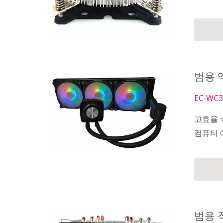
범용 액
EC-WC3
고효율 
컴퓨터 
범용 직