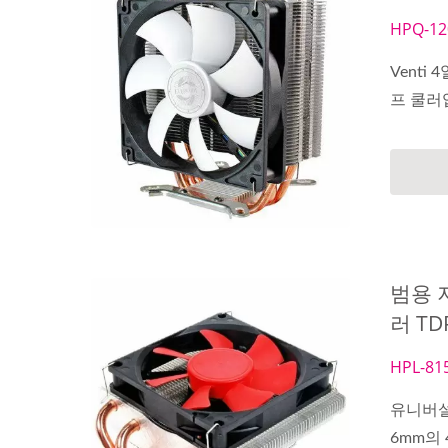
HPQ-12
Venti
프 쿨러입
범용 
러 TD
HPL-81
유니버설
6mm의 