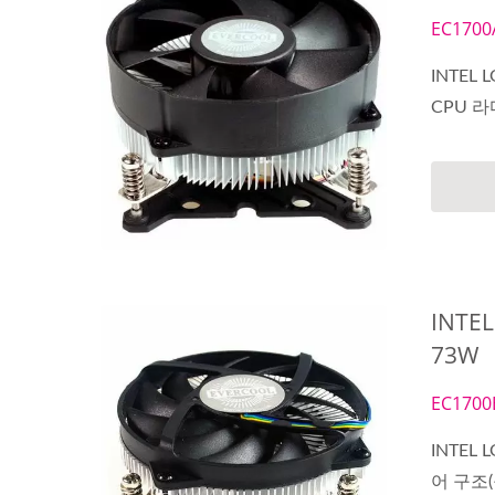
EC1700
INTEL
CPU 
INTE
73W
EC1700
INTEL
어 구조(