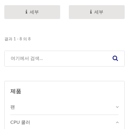
히...
도...
세부
세부
결과 1 - 8 의 8
제품
팬
CPU 쿨러