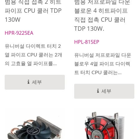
범용 직접 접촉 2 히트
범용 저프로파일 다운
파이프 CPU 쿨러 TDP
블로운 4 히트파이프
130W
직접 접촉 CPU 쿨러
TDP 130W.
HPR-9225EA
HPL-815EP
유니버설 다이렉트 터치 2
열 파이프 CPU 쿨러는 2개
유니버설 저프로파일 다운
의 고효율 열 파이프를...
블로우 4열 파이프 다이렉
트 터치 CPU 쿨러는...
세부
세부