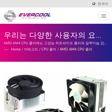
한국어
우리는 다양한 사용자의 요구
를 충족시키고 탁월한 냉각 효
AMD AM4 CPU 쿨러에는 고성능 히트파이프 쿨러와 알루미늄 압출
쿨러 옵션이 있습니다 | 저희 서비스에는 맞춤형 DC 팬, 히트싱크
Home
/
카테고리
/
CPU 쿨러
/
AMD AM4 CPU 쿨러
과를 보장하기 위해 고품질의
생산 및 제조가 포함됩니다.
AMD AM4 쿨러를 제공합니다
| 저프로파일 CPU 쿨링 팬 쿨
러 제조업체 | EVERCOOL