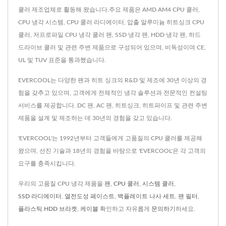
쿨러 제조업체로 활동해 왔습니다.주요 제품은 AMD AM4 CPU 쿨러,
CPU 냉각 시스템, CPU 쿨러 라디에이터, 압출 알루미늄 히트싱크 CPU
쿨러, 저프로파일 CPU 냉각 쿨러 팬, SSD 냉각 팬, HDD 냉각 팬, 하드
드라이브 쿨러 및 관련 주변 제품으로 구성되어 있으며, 비독성이며 CE,
UL 및 TUV 표준을 통과했습니다.
EVERCOOL는 다양한 팬과 히트 싱크의 R&D 및 제조에 30년 이상의 경
험을 갖추고 있으며, 고객에게 전체적인 냉각 솔루션과 전문적인 컨설팅
서비스를 제공합니다. DC 팬, AC 팬, 히트싱크, 히트파이프 및 관련 주변
제품을 설계 및 제조하는 데 30년의 경험을 갖고 있습니다.
'EVERCOOL'는 1992년부터 고객들에게 고품질의 CPU 쿨러를 제공해
왔으며, 선진 기술과 18년의 경험을 바탕으로 'EVERCOOL'은 각 고객의
요구를 충족시킵니다.
우리의 고품질 CPU 냉각 제품을
팬
,
CPU 쿨러
,
시스템 쿨러
,
SSD 라디에이터
,
열전도성 페이스트
,
백플레이트 나사 세트
,
팬 필터
,
플라스틱 HDD 브라켓
,
케이블
확인하고 자유롭게
문의하기
하세요.