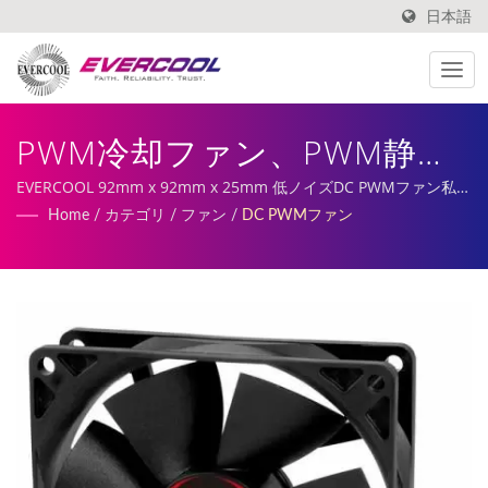
日本語
PWM冷却ファン、PWM静音
ファン、PWM軸流ファン |
EVERCOOL 92mm x 92mm x 25mm 低ノイズDC PWMファン私た
ちのサービスには、カスタマイズされたDCファン、ヒートシンク
Home
/
カテゴリ
/
ファン
/
DC PWMファン
アルミ押出冷却器メーカー |
の製造と製造が含まれています。
EVERCOOL