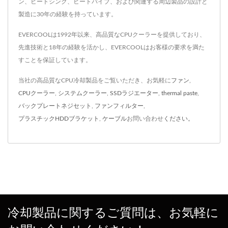
ン、ヒートシンク、ヒートパイプ、および関連する周辺製品の設計と
製造に30年の経験を持っています。
EVERCOOLは1992年以来、高品質なCPUクーラーを提供しており、
先進技術と18年の経験を活かし、EVERCOOLはお客様の要求を満た
すことを保証しています。
当社の高品質なCPU冷却製品をご覧いただき、お気軽に
ファン
,
CPUクーラー
,
システムクーラー
,
SSDラジエーター
,
thermal paste
,
バックプレートネジセット
,
ファンフィルター
,
プラスチックHDDブラケット
,
ケーブル
お問い合わせ
ください。
冷却製品に関するご質問は、お気軽に