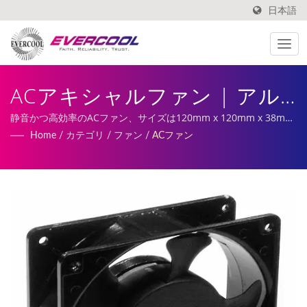
日本語
ACアキシャルファン | アル
ミ押出冷却器メーカー |
静音かつ高効率のACファン、サイズは120mm x 120mm x 38mm
で、電力産業の熱放散や室内空気交換システムで広く使用されて
Home
/
カテゴリ
/
ファン
/
ACファン
EVERCOOL
います。私たちのサービスには、カスタマイズされたDCファン、
ヒートシンクの製造と製造が含まれています。