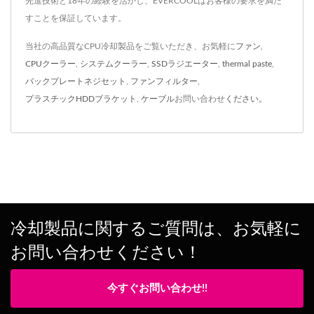
先進技術と18年の経験を活かし、EVERCOOLはお客様の要求を満た
すことを保証しています。
当社の高品質なCPU冷却製品をご覧いただき、お気軽に
ファン
,
CPUクーラー
,
システムクーラー
,
SSDラジエーター
,
thermal paste
,
バックプレートネジセット
,
ファンフィルター
,
プラスチックHDDブラケット
,
ケーブル
お問い合わせ
ください。
冷却製品に関するご質問は、お気軽に
お問い合わせください！
今すぐお問い合わせ!!