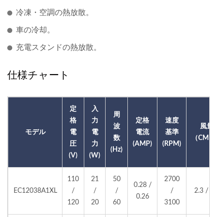
冷凍・空調の熱放散。
車の冷却。
充電スタンドの熱放散。
仕様チャート
定
入
周
格
力
定格
速度
波
風量
モデル
電
電
電流
基準
数
（CMM
圧
力
(AMP)
(RPM)
(Hz)
(V)
(W)
110
21
50
2700
0.28 /
EC12038A1XL
/
/
/
/
2.3 / 2.
0.26
120
20
60
3100