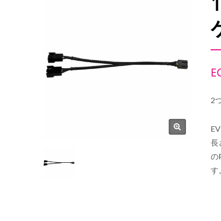
E
2
E
長
の
す