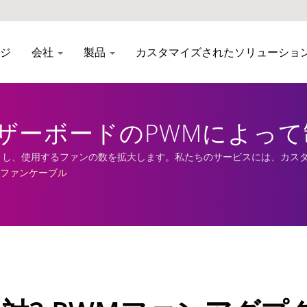
ジ
会社
製品
カスタマイズされたソリューショ
ザーボードのPWMによって制
| EVERCOOL
ートし、使用するファンの数を拡大します。私たちのサービスには、カス
ファンケーブル