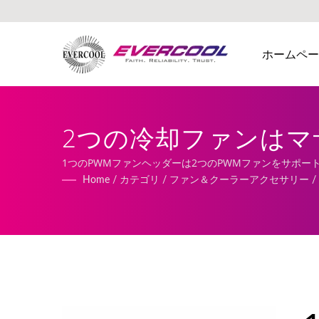
ホームペー
2つの冷却ファンはマ
ルミ押出冷却器メーカー 
1つのPWMファンヘッダーは2つのPWMファンをサポ
まれています。
Home
/
カテゴリ
/
ファン＆クーラーアクセサリー
/