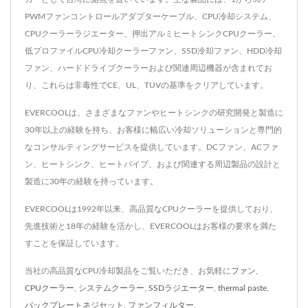
PWMファンコントロールアダプターケーブル、CPU冷却システム、
CPUクーラーラジエーター、押出アルミヒートシンクCPUクーラー、
低プロファイルCPU冷却クーラーファン、SSD冷却ファン、HDD冷却
ファン、ハードドライブクーラーおよび関連周辺機器が含まれてお
り、これらは非毒性でCE、UL、TUVの基準をクリアしています。
EVERCOOLは、さまざまなファンやヒートシンクの研究開発と製造に
30年以上の経験を持ち、お客様に幅広い冷却ソリューションと専門的
なコンサルティングサービスを提供しています。DCファン、ACファ
ン、ヒートシンク、ヒートパイプ、および関連する周辺製品の設計と
製造に30年の経験を持っています。
EVERCOOLは1992年以来、高品質なCPUクーラーを提供しており、
先進技術と18年の経験を活かし、EVERCOOLはお客様の要求を満た
すことを保証しています。
当社の高品質なCPU冷却製品をご覧いただき、お気軽に
ファン
,
CPUクーラー
,
システムクーラー
,
SSDラジエーター
,
thermal paste
,
バックプレートネジセット
,
ファンフィルター
,