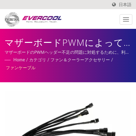
日本語
マザーボードPWMによって
制御される5つの冷却ファン
マザーボードのPWMヘッダー不足の問題に対処するために、利用
可能なPWMファンヘッダーの数を増やします。私たちのサービス
Home
/
カテゴリ
/
ファン＆クーラーアクセサリー
/
| アルミ押出冷却器メーカー
には、カスタマイズされたDCファン、ヒートシンクの製造と製造
ファンケーブル
が含まれています。
| EVERCOOL