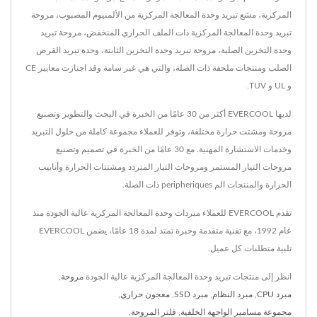
المركزية، مشع تبريد وحدة المعالجة المركزية من الألمنيوم المصبوب، مروحة
تبريد وحدة المعالجة المركزية ذات الملف الحراري المنخفض، مروحة تبريد
وحدة التخزين الصلبة، مروحة تبريد وحدة التخزين الثابتة، وحدة تبريد القرص
الصلب ومنتجات ملحقة ذات الصلة، والتي هي غير سامة وقد اجتازت معايير CE
و UL و TUV.
لديها EVERCOOL أكثر من 30 عامًا من الخبرة في البحث والتطوير وتصنيع
مروحة ومشتت حرارة مختلفة، وتوفر للعملاء مجموعة كاملة من حلول التبريد
وخدمات الاستشارة المهنية. مع 30 عامًا من الخبرة في تصميم وتصنيع
مروحات التيار المستمر ومروحات التيار المتردد ومشتتات الحرارة وأنابيب
الحرارة والمنتجات الم peripheriques ذات الصلة.
تقدم EVERCOOL للعملاء مبردات وحدة المعالجة المركزية عالية الجودة منذ
عام 1992، مع تقنية متقدمة وخبرة تمتد لمدة 18 عامًا، يضمن EVERCOOL
تلبية متطلبات كل عميل.
انظر إلى منتجات تبريد وحدة المعالجة المركزية عالية الجودة
مروحة
,
مبرد CPU
,
مبرد النظام
,
مبرد SSD
,
معجون حراري
,
مجموعة مسامير الواجهة الخلفية
,
فلتر المروحة
,