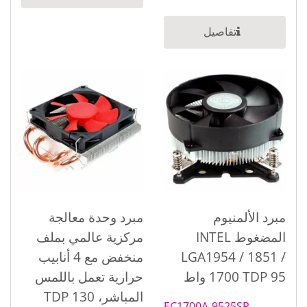
الألمنيوم...
تفاصيل
مبرد الألمنيوم
مبرد وحدة معالجة
المضغوط INTEL
مركزية عالمي بملف
LGA1954 / 1851 /
منخفض مع 4 أنابيب
1700 TDP 95 واط
حرارية تعمل باللمس
المباشر، TDP 130
EC1700A-9525SP