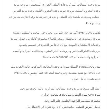
تبريد وحدة المعالجة المركزية ذات الملف الحراري المنخفض، مروحة تبريد
وحدة التخزين الصلبة، مروحة تبريد وحدة التخزين الثابتة، وحدة تبريد القرص
الصلب ومنتجات ملحقة ذات الصلة، والتي هي غير سامة وقد اجتازت معايير CE
و UL و TUV.
لديها EVERCOOL أكثر من 30 عامًا من الخبرة في البحث والتطوير وتصنيع
مروحة ومشتت حرارة مختلفة، وتوفر للعملاء مجموعة كاملة من حلول التبريد
وخدمات الاستشارة المهنية. مع 30 عامًا من الخبرة في تصميم وتصنيع
مروحات التيار المستمر ومروحات التيار المتردد ومشتتات الحرارة وأنابيب
الحرارة والمنتجات الم peripheriques ذات الصلة.
تقدم EVERCOOL للعملاء مبردات وحدة المعالجة المركزية عالية الجودة منذ
عام 1992، مع تقنية متقدمة وخبرة تمتد لمدة 18 عامًا، يضمن EVERCOOL
تلبية متطلبات كل عميل.
انظر إلى منتجات تبريد وحدة المعالجة المركزية عالية الجودة
مروحة
,
مبرد CPU
,
مبرد النظام
,
مبرد SSD
,
معجون حراري
,
مجموعة مسامير الواجهة الخلفية
,
فلتر المروحة
,
حامل القرص الصلب البلاستيكي
,
كابل
ولا تتردد في
الاتصال بنا
.