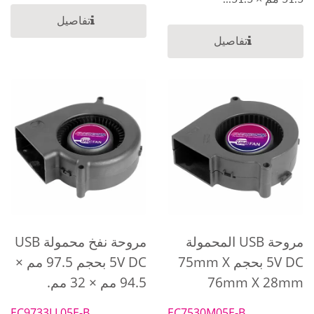
تفاصيل
تفاصيل
مروحة USB المحمولة
مروحة نفخ محمولة USB
5V DC بحجم 75mm X
5V DC بحجم 97.5 مم ×
76mm X 28mm
94.5 مم × 32 مم.
EC9733LL05E-B
EC7530M05E-B