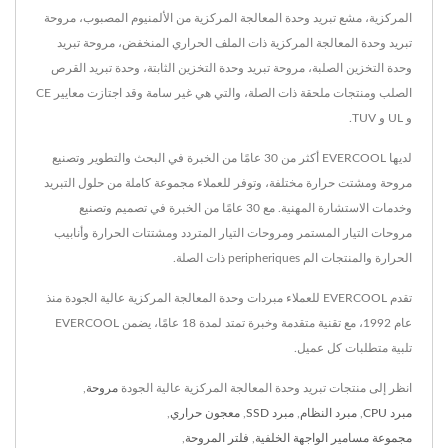
المركزية، مشع تبريد وحدة المعالجة المركزية من الألمنيوم المصبوب، مروحة
تبريد وحدة المعالجة المركزية ذات الملف الحراري المنخفض، مروحة تبريد
وحدة التخزين الصلبة، مروحة تبريد وحدة التخزين الثابتة، وحدة تبريد القرص
الصلب ومنتجات ملحقة ذات الصلة، والتي هي غير سامة وقد اجتازت معايير CE
و UL و TUV.
لديها EVERCOOL أكثر من 30 عامًا من الخبرة في البحث والتطوير وتصنيع
مروحة ومشتت حرارة مختلفة، وتوفر للعملاء مجموعة كاملة من حلول التبريد
وخدمات الاستشارة المهنية. مع 30 عامًا من الخبرة في تصميم وتصنيع
مروحات التيار المستمر ومروحات التيار المتردد ومشتتات الحرارة وأنابيب
الحرارة والمنتجات الم peripheriques ذات الصلة.
تقدم EVERCOOL للعملاء مبردات وحدة المعالجة المركزية عالية الجودة منذ
عام 1992، مع تقنية متقدمة وخبرة تمتد لمدة 18 عامًا، يضمن EVERCOOL
تلبية متطلبات كل عميل.
انظر إلى منتجات تبريد وحدة المعالجة المركزية عالية الجودة
مروحة
,
مبرد CPU
,
مبرد النظام
,
مبرد SSD
,
معجون حراري
,
مجموعة مسامير الواجهة الخلفية
,
فلتر المروحة
,