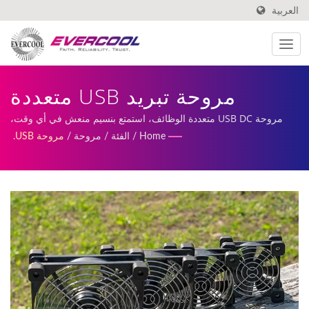
العربية
مروحة تبريد USB متعددة
الوظائف. | مصنع مراوح تبريد
مروحة USB DC متعددة الوظائف، استمتع بنسيم منعش في أي وقت،
وفي أي مكان. | تشمل خدماتنا مراوح DC مخصصة، وإنتاج وتصنيع
Home
/
الفئة
/
مروحة
/
مروحة USB.
المعالج منخفضة الارتفاع |
المبردات.
EVERCOOL