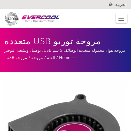
العربية
مروحة توربو USB متعددة
الوظائف، مروحة نفخ محمولة
مروحة هواء محمولة متعددة الوظائف 5 سم USB، توصيل وتشغيل لتوفير
نسيم لطيف | تشمل خدماتنا مراوح DC مخصصة، وإنتاج وتصنيع
Home
/
الفئة
/
مروحة
/
مروحة USB.
للتبريد. | مصنع تبريد بالألمنيوم
المبردات.
المصبوب | EVERCOOL