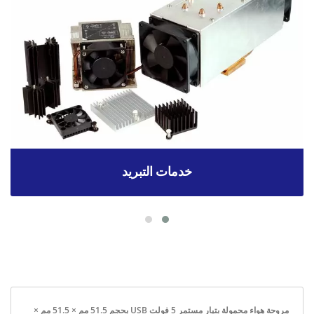
خدمات التبريد
مروحة هواء محمولة بتيار مستمر 5 فولت USB بحجم 51.5 مم × 51.5 مم ×