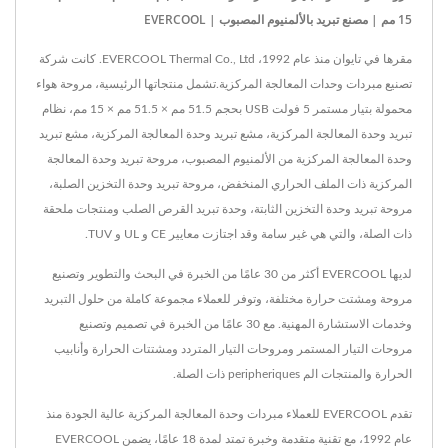
15 مم | مصنع تبريد بالألمنيوم المصبوب | EVERCOOL
مقرها في تايوان منذ عام 1992، EVERCOOL Thermal Co., Ltd. كانت شركة
تصنيع مبردات وحدات المعالجة المركزية.تشمل منتجاتها الرئيسية، مروحة هواء
محمولة بتيار مستمر 5 فولت USB بحجم 51.5 مم × 51.5 مم × 15 مم، نظام
تبريد وحدة المعالجة المركزية، مشع تبريد وحدة المعالجة المركزية، مشع تبريد
وحدة المعالجة المركزية من الألمنيوم المصبوب، مروحة تبريد وحدة المعالجة
المركزية ذات الملف الحراري المنخفض، مروحة تبريد وحدة التخزين الصلبة،
مروحة تبريد وحدة التخزين الثابتة، وحدة تبريد القرص الصلب ومنتجات ملحقة
ذات الصلة، والتي هي غير سامة وقد اجتازت معايير CE و UL و TUV.
لديها EVERCOOL أكثر من 30 عامًا من الخبرة في البحث والتطوير وتصنيع
مروحة ومشتت حرارة مختلفة، وتوفر للعملاء مجموعة كاملة من حلول التبريد
وخدمات الاستشارة المهنية. مع 30 عامًا من الخبرة في تصميم وتصنيع
مروحات التيار المستمر ومروحات التيار المتردد ومشتتات الحرارة وأنابيب
الحرارة والمنتجات الم peripheriques ذات الصلة.
تقدم EVERCOOL للعملاء مبردات وحدة المعالجة المركزية عالية الجودة منذ
عام 1992، مع تقنية متقدمة وخبرة تمتد لمدة 18 عامًا، يضمن EVERCOOL