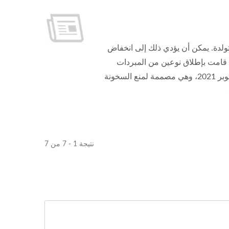
اد أيضًا كمية الحرارة المتولدة. يمكن أن يؤدي ذلك إلى انخفاض
سرعة القراءة والكتابة بسبب الحرارة العالية. لحل هذه المشكلة، EVERCOOL قامت بإطلاق نوعين من المبردات
المصممة خصيصًا لأقراص M.2 2280 SSDs. تم إصدار هذه المبردات في 15 أكتوبر 2021، وهي مصممة لمنع السخونة
نتيجة 1 - 7 من 7