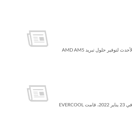
قامت EVERCOOL بإطلاق مبرد مقابل باستخدام معمارية معالج AMD AM5 الأحدث لتوفير حلول تبريد AMD AM5
أطلقت إنتل معمارية Alder Lake CPU socket، والتي تحمل اسم LGA1700، وفي 23 يناير 2022، قامت EVERCOOL