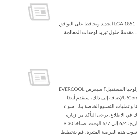
إنتل تطلق معالج Core™ Ultra الجديد. تستخدم وحدة المعالجة المركزية مقبس LGA 1851 الجديد وتحافظ على التوافق
مع مقبس LGA 1700. EVERCOOL أصدرت المبردات المناسبة في 2025/1/1، مقدمةً حلول تبريد لوحدات المعالجة
مرحبًا بكم في جناح EVERCOOL في Computex! هل أنت مستعد لعجائب تكنولوجيا المستقبل؟ سيعرض EVERCOOL
أحدث وأكثر مبتكرة في تبريد المياه ومروحة ARGB مجموعة في Computex 2024! بالإضافة إلى ذلك، سنقدم أيضًا
نا وعمليات التصنيع الخاصة بنا. سواء
تك في الاطلاع. يرجى التأكد من زيارة
المعرض، استكشاف مختلف التقنيات الحديثة، والشعور باتجاهات المستقبل! التاريخ: 6/4 إلى 6/7 الوقت: صباحًا 9:30
 القاعة 1، قاعة معارض نانغانغ لا تفوت هذه الفرصة المثيرة، قم بتخطيط