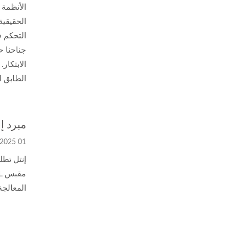
الأنظمة 
الحقيقية
التحكم ف
الطابق الأول، الوحدة I1303 نتطلع إل
مبرد إنتل 4
01 Dec, 2025
المعالجة المركزية A1700