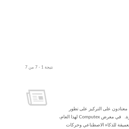
نتيجة 1 - 7 من 7
مروحة DC
 معتادون على التركيز على تطور
الشرائح، لكننا ننسى بسهولة التفاصيل الضرورية المخفية وراء ذلك: تبديد الحرارة. في معرض Computex لهذا العام،
وسبة العميقة للذكاء الاصطناعي وحركات