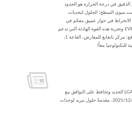
م الدقيق في درجة الحرارة هو الحدود
ليست سوى السطح؛ الحلول لتحديات
لى الانخراط في حوار عميق معكم في
جناحنا حول تفاصيل "التشغيل المستقر." ندعوكم بصدق للدخول إلى EVERCOOL وتجربة هذه القوة الهادئة التي تدعم
الابتكار. التواريخ: من 2 إلى 5 يونيو الوقت: من 9:30 صباحاً إلى 5:30 مساءً الموقع: مركز نانغانغ للمعارض، القاعة 1،
إنتل تطلق Nova Lake الجديدة. تستخدم وحدة المعالجة المركزية مقبس LGA1954 الجديد وتحافظ على التوافق مع
مقبس LGA1851 / LGA1700. EVERCOOL أصدرت المبردات المناسبة في 2025/12/1، مقدمةً حلول تبريد لوحدات