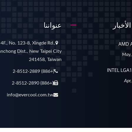
لأخبار
عنواننا
4F., No. 123-8, Xingde Rd.,
nchong Dist., New Taipei City
241458, Taiwan
(+886) 2-8512-2889
(+886) 2-8512-2890
info@evercool.com.tw