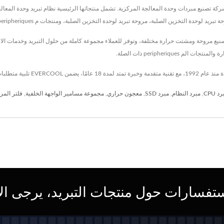
ا في تايوان منذ عام 1992، تعد EVERCOOL Thermal Co., Ltd. شركة تصنيع مبردات وحدة المعالجة المركزية. تشمل منتجاتها الرئيسي
تبريد لوحدة التخزين الصلبة، ومنتجات م peripheriques ذات الصلة، والتي هي غير سامة وقد اجتازت معايير CE و UL و TUV.
peripheriqu ذات الصلة.
د CPU
,
مبرد النظام
,
مبرد SSD
,
معجون حراري
,
مجموعة مسامير الواجهة الخلفية
,
فلتر المر
تفسارات حول منتجات التبريد، يرجى الات