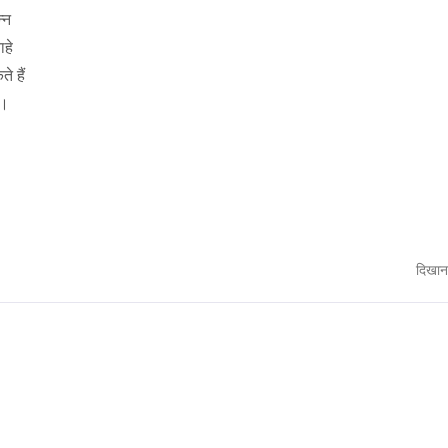
्न
ाहे
े हैं
े।
दिखान