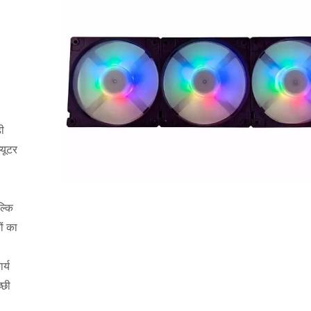
़ी
्यूटर
ल्कि
ों का
र्य
्छी