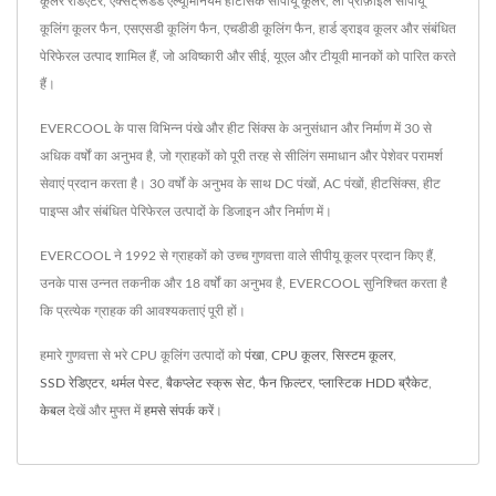
कूलर रेडिएटर, एक्सट्रूडेड एल्यूमिनियम हीटसिंक सीपीयू कूलर, लो प्रोफ़ाइल सीपीयू
कूलिंग कूलर फैन, एसएसडी कूलिंग फैन, एचडीडी कूलिंग फैन, हार्ड ड्राइव कूलर और संबंधित
पेरिफेरल उत्पाद शामिल हैं, जो अविष्कारी और सीई, यूएल और टीयूवी मानकों को पारित करते
हैं।
EVERCOOL के पास विभिन्न पंखे और हीट सिंक्स के अनुसंधान और निर्माण में 30 से
अधिक वर्षों का अनुभव है, जो ग्राहकों को पूरी तरह से सीलिंग समाधान और पेशेवर परामर्श
सेवाएं प्रदान करता है। 30 वर्षों के अनुभव के साथ DC पंखों, AC पंखों, हीटसिंक्स, हीट
पाइप्स और संबंधित पेरिफेरल उत्पादों के डिजाइन और निर्माण में।
EVERCOOL ने 1992 से ग्राहकों को उच्च गुणवत्ता वाले सीपीयू कूलर प्रदान किए हैं,
उनके पास उन्नत तकनीक और 18 वर्षों का अनुभव है, EVERCOOL सुनिश्चित करता है
कि प्रत्येक ग्राहक की आवश्यकताएं पूरी हों।
हमारे गुणवत्ता से भरे CPU कूलिंग उत्पादों को
पंखा
,
CPU कूलर
,
सिस्टम कूलर
,
SSD रेडिएटर
,
थर्मल पेस्ट
,
बैकप्लेट स्क्रू सेट
,
फैन फ़िल्टर
,
प्लास्टिक HDD ब्रैकेट
,
केबल
देखें और मुफ्त में
हमसे संपर्क करें
।