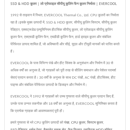
SSD & HDD कूलर | लो प्रोफाइल सीपीयू कूलिंग फैन कूलर निर्माता | EVERCOOL
1992 से ताइवान में स्थित, EVERCOOL Thermal Co., Ltd. CPU कूलरों का निर्माता
रहा है।इसके मुख्य उत्पादों में, SSD & HDD कूलर, सीपीयू कूलिंग सिस्टम, सीपीयू कूलर
रेडिएटर, एक्सट्रूडेड एल्यूमिनियम हीटसिंक सीपीयू कूलर, लो प्रोफ़ाइल सीपीयू कूलिंग
कूलर फैन, एसएसडी कूलिंग फैन, एचडीडी कूलिंग फैन, हार्ड ड्राइव कूलर और संबंधित
पेरिफेरल उत्पाद शामिल हैं, जो अविष्कारी और सीई, यूएल और टीयूवी मानकों को पारित करते
हैं।
EVERCOOL के पास विभिन्न पंखे और हीट सिंक्स के अनुसंधान और निर्माण में 30 से
अधिक वर्षों का अनुभव है, जो ग्राहकों को पूरी तरह से सीलिंग समाधान और पेशेवर परामर्श
सेवाएं प्रदान करता है। 30 वर्षों के अनुभव के साथ DC पंखों, AC पंखों, हीटसिंक्स, हीट
पाइप्स और संबंधित पेरिफेरल उत्पादों के डिजाइन और निर्माण में।
EVERCOOL ने 1992 से ग्राहकों को उच्च गुणवत्ता वाले सीपीयू कूलर प्रदान किए हैं,
उनके पास उन्नत तकनीक और 18 वर्षों का अनुभव है, EVERCOOL सुनिश्चित करता है
कि प्रत्येक ग्राहक की आवश्यकताएं पूरी हों।
हमारे गुणवत्ता से भरे CPU कूलिंग उत्पादों को
पंखा
,
CPU कूलर
,
सिस्टम कूलर
,
SSD रेडिएटर
,
थर्मल पेस्ट
,
बैकप्लेट स्क्रू सेट
,
फैन फ़िल्टर
,
प्लास्टिक HDD ब्रैकेट
,