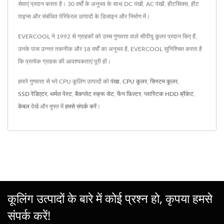
सेवाएं प्रदान करता है। 30 वर्षों के अनुभव के साथ DC पंखों, AC पंखों, हीटसिंक्स, हीट
पाइप्स और संबंधित पेरिफेरल उत्पादों के डिजाइन और निर्माण में।
EVERCOOL ने 1992 से ग्राहकों को उच्च गुणवत्ता वाले सीपीयू कूलर प्रदान किए हैं,
उनके पास उन्नत तकनीक और 18 वर्षों का अनुभव है, EVERCOOL सुनिश्चित करता है
कि प्रत्येक ग्राहक की आवश्यकताएं पूरी हों।
हमारे गुणवत्ता से भरे CPU कूलिंग उत्पादों को
पंखा
,
CPU कूलर
,
सिस्टम कूलर
,
SSD रेडिएटर
,
थर्मल पेस्ट
,
बैकप्लेट स्क्रू सेट
,
फैन फ़िल्टर
,
प्लास्टिक HDD ब्रैकेट
,
केबल
देखें और मुफ्त में
हमसे संपर्क करें
।
कूलिंग उत्पादों के बारे में कोई प्रश्न हो, कृपया हमसे
संपर्क करें!