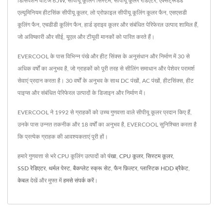
डिसिपेशन वाटेज 65W, सीपीयू कूलिंग सिस्टम, सीपीयू कूलर रेडिएटर, एक्सट्रूडेड
एल्यूमिनियम हीटसिंक सीपीयू कूलर, लो प्रोफ़ाइल सीपीयू कूलिंग कूलर फैन, एसएसडी
कूलिंग फैन, एचडीडी कूलिंग फैन, हार्ड ड्राइव कूलर और संबंधित पेरिफेरल उत्पाद शामिल हैं,
जो अविष्कारी और सीई, यूएल और टीयूवी मानकों को पारित करते हैं।
EVERCOOL के पास विभिन्न पंखे और हीट सिंक्स के अनुसंधान और निर्माण में 30 से
अधिक वर्षों का अनुभव है, जो ग्राहकों को पूरी तरह से सीलिंग समाधान और पेशेवर परामर्श
सेवाएं प्रदान करता है। 30 वर्षों के अनुभव के साथ DC पंखों, AC पंखों, हीटसिंक्स, हीट
पाइप्स और संबंधित पेरिफेरल उत्पादों के डिजाइन और निर्माण में।
EVERCOOL ने 1992 से ग्राहकों को उच्च गुणवत्ता वाले सीपीयू कूलर प्रदान किए हैं,
उनके पास उन्नत तकनीक और 18 वर्षों का अनुभव है, EVERCOOL सुनिश्चित करता है
कि प्रत्येक ग्राहक की आवश्यकताएं पूरी हों।
हमारे गुणवत्ता से भरे CPU कूलिंग उत्पादों को
पंखा
,
CPU कूलर
,
सिस्टम कूलर
,
SSD रेडिएटर
,
थर्मल पेस्ट
,
बैकप्लेट स्क्रू सेट
,
फैन फ़िल्टर
,
प्लास्टिक HDD ब्रैकेट
,
केबल
देखें और मुफ्त में
हमसे संपर्क करें
।