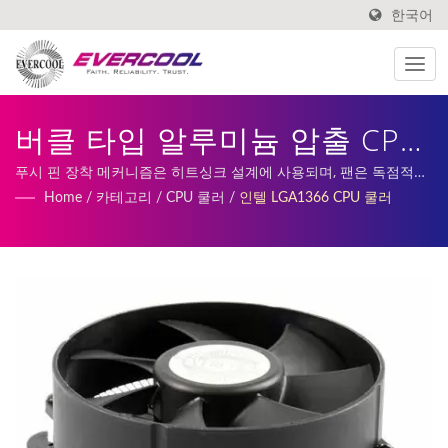
한국어
버클 타입 알루미늄 압출 CPU
쿨러 | 알루미늄 압출 쿨러 제
푸시 핀 장착 메커니즘은 히트싱크 설계에 사용되며, 팬은 독점적인
EL 베어링을 특징으로 하여 저소음과 긴 수명을 제공하며, 최대 열
Home
/
카테고리
/
CPU 쿨러
/
인텔 LGA1366 CPU 쿨러
조업체 | EVERCOOL
해소 용량은 130W입니다. | 저희 서비스에는 맞춤형 DC 팬, 히트싱
크 생산 및 제조가 포함됩니다.