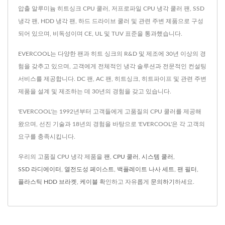
압출 알루미늄 히트싱크 CPU 쿨러, 저프로파일 CPU 냉각 쿨러 팬, SSD
냉각 팬, HDD 냉각 팬, 하드 드라이브 쿨러 및 관련 주변 제품으로 구성
되어 있으며, 비독성이며 CE, UL 및 TUV 표준을 통과했습니다.
EVERCOOL는 다양한 팬과 히트 싱크의 R&D 및 제조에 30년 이상의 경
험을 갖추고 있으며, 고객에게 전체적인 냉각 솔루션과 전문적인 컨설팅
서비스를 제공합니다. DC 팬, AC 팬, 히트싱크, 히트파이프 및 관련 주변
제품을 설계 및 제조하는 데 30년의 경험을 갖고 있습니다.
'EVERCOOL'는 1992년부터 고객들에게 고품질의 CPU 쿨러를 제공해
왔으며, 선진 기술과 18년의 경험을 바탕으로 'EVERCOOL'은 각 고객의
요구를 충족시킵니다.
우리의 고품질 CPU 냉각 제품을
팬
,
CPU 쿨러
,
시스템 쿨러
,
SSD 라디에이터
,
열전도성 페이스트
,
백플레이트 나사 세트
,
팬 필터
,
플라스틱 HDD 브라켓
,
케이블
확인하고 자유롭게
문의하기
하세요.