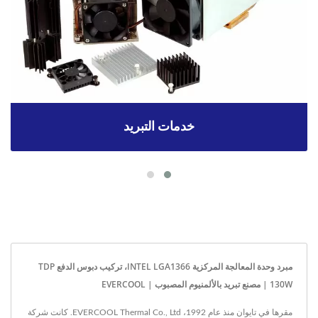
خدمات التبريد
مبرد وحدة المعالجة المركزية INTEL LGA1366، تركيب دبوس الدفع TDP
130W | مصنع تبريد بالألمنيوم المصبوب | EVERCOOL
مقرها في تايوان منذ عام 1992، EVERCOOL Thermal Co., Ltd. كانت شركة