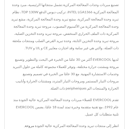
تصنيع مبردات وحدات المعالجة المركزية.تشمل منتجاتها الرئيسية، مبرد وحدة
المعالجة المركزية INTEL LGA1366، تركيب دبوس الدفع TDP 130W، نظام
تبريد وحدة المعالجة المركزية، مشع تبريد وحدة المعالجة المركزية، مشع تبريد
وحدة المعالجة المركزية من الألمنيوم المصبوب، مروحة تبريد وحدة المعالجة
المركزية ذات الملف الحراري المنخفض، مروحة تبريد وحدة التخزين الصلبة،
مروحة تبريد وحدة التخزين الثابتة، وحدة تبريد القرص الصلب ومنتجات ملحقة
ذات الصلة، والتي هي غير سامة وقد اجتازت معايير CE و UL و TUV.
لديها EVERCOOL أكثر من 30 عامًا من الخبرة في البحث والتطوير وتصنيع
مروحة ومشتت حرارة مختلفة، وتوفر للعملاء مجموعة كاملة من حلول التبريد
وخدمات الاستشارة المهنية. مع 30 عامًا من الخبرة في تصميم وتصنيع
مروحات التيار المستمر ومروحات التيار المتردد ومشتتات الحرارة وأنابيب
الحرارة والمنتجات الم peripheriques ذات الصلة.
تقدم EVERCOOL للعملاء مبردات وحدة المعالجة المركزية عالية الجودة منذ
عام 1992، مع تقنية متقدمة وخبرة تمتد لمدة 18 عامًا، يضمن EVERCOOL
تلبية متطلبات كل عميل.
انظر إلى منتجات تبريد وحدة المعالجة المركزية عالية الجودة
مروحة
,