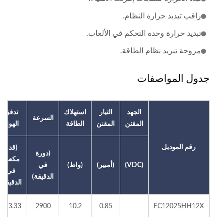
راقب تبديد حرارة النظام.
تبديد حرارة وحدة التحكم في الألعاب.
مروحة تبريد نظام الطاقة.
جدول المواصفات
الجهد
التيار
استهلاك
تدفق
السرعة
المقنن
المقنن
الطاقة
الهواء
رقم الموديل
(قدم
(دورة
مكعب
(VDC)
(أمبير)
(واط)
في
في
الدقيقة)
الدقيقة)
103.33
2900
10.2
0.85
EC12025HH12X