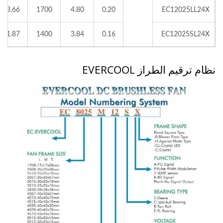
63.66
1700
4.80
0.20
EC12025LL24X
51.87
1400
3.84
0.16
EC12025SL24X
نظام ترقيم الطراز EVERCOOL