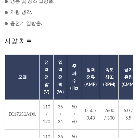
냉동 및 공조 열방출.
차량 냉각.
충전기 열방출.
사양 차트
정
입
주
격
력
정격
속도
공기
파
모델
전
전
전류
참조
유량
수
압
력
(AMP)
(RPM)
(CMM)
(Hz)
(V)
(W)
110
36
50
0.50 /
2600
5.0 /
EC17250A1XL
/
/
/
0.48
/ 300
5.5
120
34
60
110
36
50