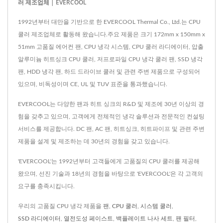
러 제조업체 | EVERCOOL
1992년부터 대만을 기반으로 한 EVERCOOL Thermal Co., Ltd.는 CPU
쿨러 제조업체로 활동해 왔습니다.주요 제품은 크기 172mm x 150mm x
51mm 고품질 에어컨 팬, CPU 냉각 시스템, CPU 쿨러 라디에이터, 압출
알루미늄 히트싱크 CPU 쿨러, 저프로파일 CPU 냉각 쿨러 팬, SSD 냉각
팬, HDD 냉각 팬, 하드 드라이브 쿨러 및 관련 주변 제품으로 구성되어
있으며, 비독성이며 CE, UL 및 TUV 표준을 통과했습니다.
EVERCOOL는 다양한 팬과 히트 싱크의 R&D 및 제조에 30년 이상의 경
험을 갖추고 있으며, 고객에게 전체적인 냉각 솔루션과 전문적인 컨설팅
서비스를 제공합니다. DC 팬, AC 팬, 히트싱크, 히트파이프 및 관련 주변
제품을 설계 및 제조하는 데 30년의 경험을 갖고 있습니다.
'EVERCOOL'는 1992년부터 고객들에게 고품질의 CPU 쿨러를 제공해
왔으며, 선진 기술과 18년의 경험을 바탕으로 'EVERCOOL'은 각 고객의
요구를 충족시킵니다.
우리의 고품질 CPU 냉각 제품을
팬
,
CPU 쿨러
,
시스템 쿨러
,
SSD 라디에이터
,
열전도성 페이스트
,
백플레이트 나사 세트
,
팬 필터
,