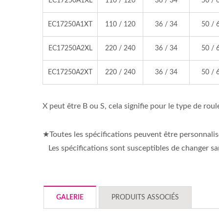
EC17250A1XL
110 / 120
36 / 34
50 / 
EC17250A1XT
110 / 120
36 / 34
50 / 
EC17250A2XL
220 / 240
36 / 34
50 / 
EC17250A2XT
220 / 240
36 / 34
50 / 
X peut être B ou S, cela signifie pour le type de rou
★Toutes les spécifications peuvent être personnal
Les spécifications sont susceptibles de changer sa
GALERIE
PRODUITS ASSOCIÉS