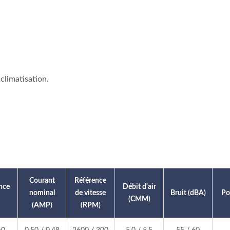
 climatisation.
ices De Refroidissement
Ventilateur DC
Courant
Référence
nce
Débit d'air
nominal
de vitesse
Bruit (dBA)
Po
(CMM)
(AMP)
(RPM)