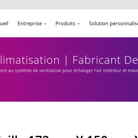
ueil
Entreprise
Produits
Solution personnali
Climatisation | Fabricant D
OL
vient au système de ventilation pour échanger l'air intérieur et mai
entilateurs DC personnalisés et de dissipateurs thermiques.