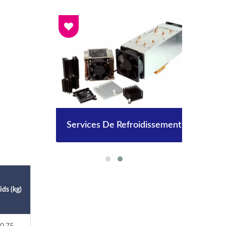
Services De Refroidissement
ids (kg)