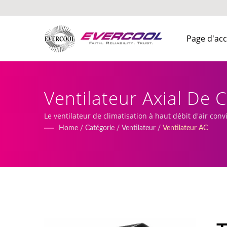
Page d'acc
Ventilateur Axial De 
Aluminium | EVERCO
Le ventilateur de climatisation à haut débit d'air con
services incluent la production et la fabrication de v
Home
/
Catégorie
/
Ventilateur
/
Ventilateur AC