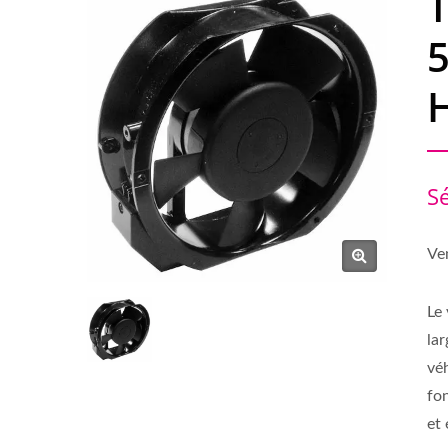
H
S
Ven
Le
lar
vé
fon
et